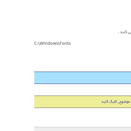
ی کنید .
C:\Windows\Fonts
 موضوع , کلیک کنید