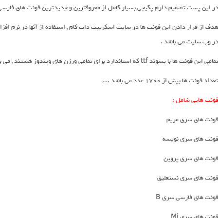
ر این پست تصمیم دارم پکیجی بسیار کامل از معروفترین و جدیدترین فونت های فارسی 
دف از قرار دادن این فونت ها در سایت اسکریپت دات کام , استفاده از آنها در نرم اف
ر وب سایت می باشد .
مامی این فونت ها با پسوند ttf که استاندارد برای تمامی ورژن های ویندوز هستند , می باشند .
عداد فونت ها بیش از 1700 عدد می باشد …
ونت هایی شامل :
ونت های سری مریم
ونت های سری نویسه
ونت های سری پروین
ونت های سری نستعلیق
ونت های فارسی سری B
ونت های سری Mj