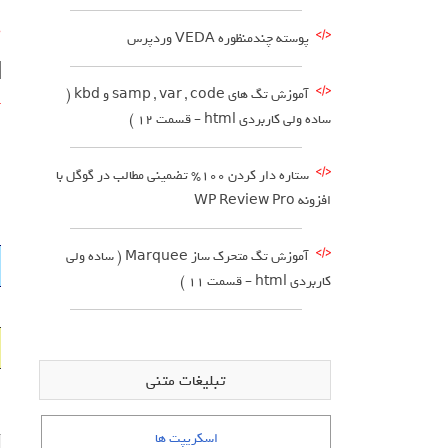
گ
پوسته چندمنظوره VEDA وردپرس
cy=”0″]
آموزش تگ های samp , var , code و kbd (
آ
ساده ولی کاربردی html – قسمت 12 )
ستاره دار کردن 100% تضمینی مطالب در گوگل با
افزونه WP Review Pro
آموزش تگ متحرک ساز Marquee ( ساده ولی
کاربردی html – قسمت 11 )
تبلیغات متنی
اسکریپت ها