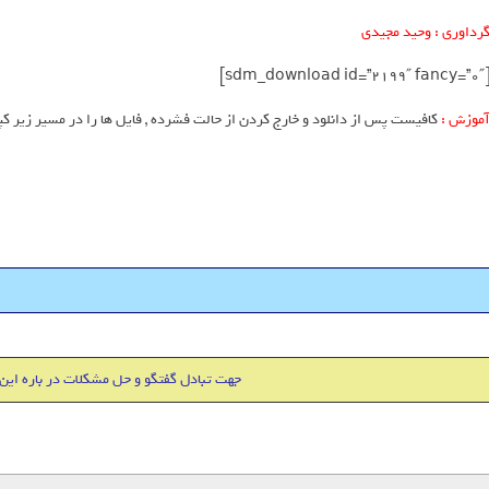
رداوری : وحید مجیدی
[sdm_download id=”2199″ fan
موزش :
کافیست پس از دانلود و خارج کردن از حالت فشرده , فایل ها را در مسیر زیر کپ
هاست 500 مگابایت + دامین IR فقط 18000 تومان
جهت تبادل گفتگو و حل مشکلات در باره این