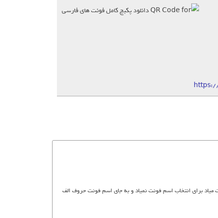
https:
م در برنامه ورد توی قسمت home جایی که انواع فونت میاد برای انتخاب اسم فونت نمیاد و به جای اسم فونت حروف الف