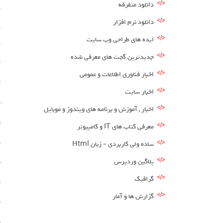
دانلود متفرقه
د
دانلود نرم افزار
ه
ایده های طراحی وب سایت
د
جدیدترین گجت های معرفی شده
ت
اخبار فناوری اطلاعات و عمومی
ت
اخبار سایت
ف
اخبار , آموزش و برنامه های ویندوز و موبایل
ف
معرفی کتاب های IT و کامپیوتر
ف
ساده ولی کاربردی – زبان Html
پلاگین وردپرس
ف
گرافیک
ف
گزارش ها و آمار
ف
ف