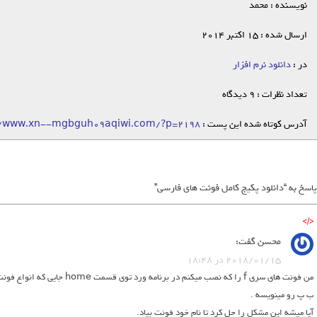
نویسنده : محمد
ارسال شده : 15 اکتبر 2014
در :
دانلود نرم افزار
تعداد نظرات : 9 دیدگاه
آدرس کوتاه شده این پست :
//www.xn--mgbguh09aqiwi.com/?p=2198
محسن
گفت:
2018/01/15 در 18:48
من فونت های سری f را که نصب میکن
ب پ رو مینویسه .
آیا میشه این مشکل را حل کرد تا نام خود فونت بیاد.