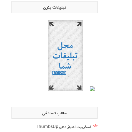
تبلیغات بنری
ف
ف
ف
ف
ف
ف
ف
ف
ف
مطالب تصادفی
ف
اسکریپت امتیاز دهی ThumbsUp
ف