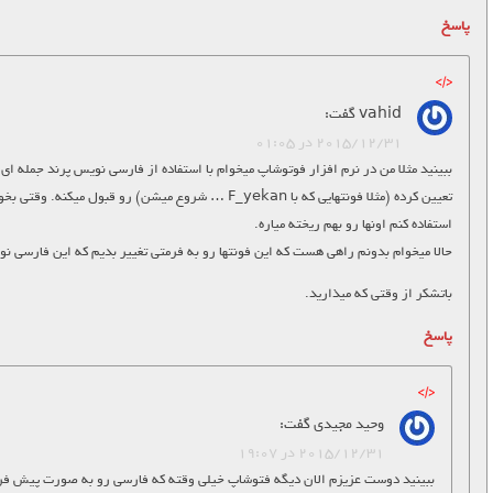
پاسخ
vahid
گفت:
2015/12/31 در 01:05
ببینید مثلا من در نرم افزار فوتوشاپ میخوام با استفاده از فارسی نویس پرند جمله ا
استفاده کنم اونها رو بهم ریخته میاره.
حالا میخوام بدونم راهی هست که این فونتها رو به فرمتی تغییر بدیم که این فارسی نو
باتشکر از وقتی که میذارید.
پاسخ
وحید مجیدی
گفت:
2015/12/31 در 19:07
ببینید دوست عزیزم الان دیگه فتوشاپ خیلی وقته که فارسی رو به صورت پیش فرض 