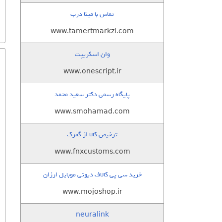
تماس با مینا درب
www.tamertmarkzi.com
وان اسکریپت
www.onescript.ir
پایگاه رسمی دکتر سعید محمد
www.smohamad.com
ترخیص کالا از گمرک
www.fnxcustoms.com
خرید سی پی کالاف دیوتی موبایل ارزان
www.mojoshop.ir
neuralink