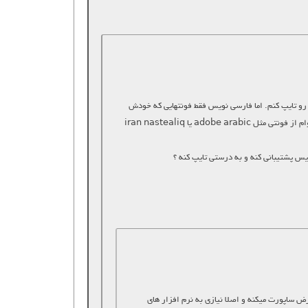
ی رو تایپ کنم. اما فارسی نویس فقط فونتهایی که خودش
تعیین کرده (مثلا فونتهایی که با F_yekan … شروع میشن) رو قبول میکنه. وقتی بخوام از فونتی مثل adobe arabic یا iran nastealiq
یس پشتیبانی کنه و به درستی تایپ کنه ؟
ساپورت میکنه و اصلا نیازی به نرم افزار های