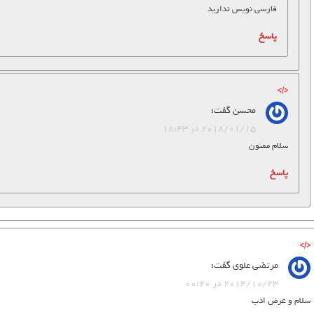
فارسی نویس ندارید
پاسخ
محسن
گفت:
2018/01/15 در 18:43
سلام ممنون
پاسخ
مرتضي علوي
گفت:
2014/10/23 در 00:20
سلام و عرض ادب