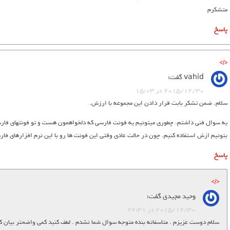
متشکرم
پاسخ
vahid
گفت:
2015/12/30 در 15:03
سلام. ضمن تشکر بابت قرار دادن این مجموعه با ارزش.
یه سوال فنی داشتم. چطوری میتونیم یه فونت فارسی که دلخواهمون هست و تو فونتهای فارسی 
بتونیم ازش استفاده کنیم. چون در حالت عادی وقتی این فونت ها رو با این نرم افزارهای فار
پاسخ
وحید مجیدی
گفت:
2015/12/30 در 22:31
سلام دوست عزیزم . متاسفانه بنده متوجه سوال شما نشدم . لطف کنید کمی واضحتر بیان ک