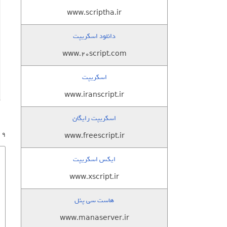
www.scriptha.ir
دانلود اسکریپت
www.20script.com
اسکریپت
www.iranscript.ir
اسکریپت رایگان
9 پاسخ به “دانلود پکیج کامل فونت های فارسی”
www.freescript.ir
ایکس اسکریپت
www.xscript.ir
هاست سی پنل
www.manaserver.ir