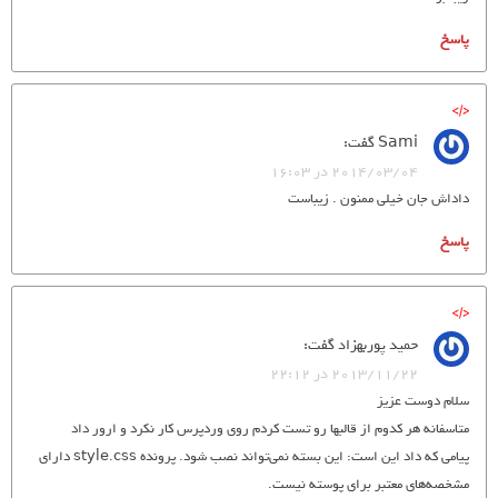
پاسخ
Sami
گفت:
2014/03/04 در 16:03
داداش جان خیلی ممنون . زیباست
پاسخ
حمید پوربهزاد
گفت:
2013/11/22 در 22:12
سلام دوست عزیز
متاسفانه هر کدوم از قالبها رو تست کردم روی وردپرس کار نکرد و ارور داد
پیامی که داد این است: این بسته نمی‌تواند نصب شود. پرونده style.css دارای
مشخصه‌های معتبر برای پوسته نیست.