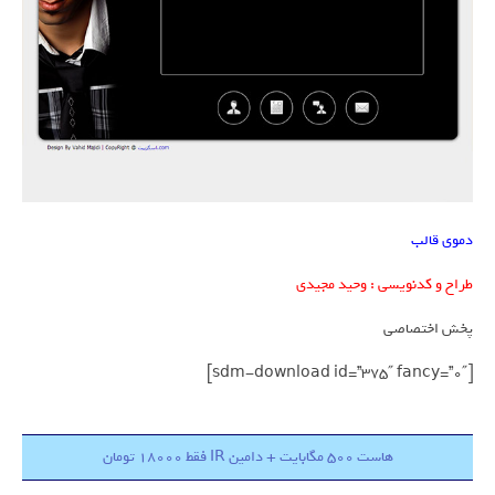
دموی قالب
طراح و کدنویسی : وحید مجیدی
پخش اختصاصی
[sdm-download id=”375″ fancy=”0″]
هاست 500 مگابایت + دامین IR فقط 18000 تومان