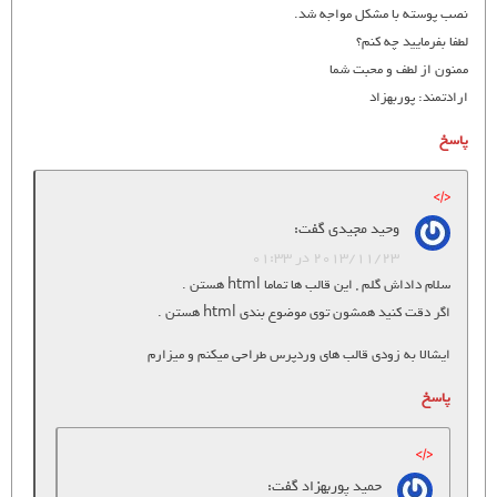
نصب پوسته با مشکل مواجه شد.
لطفا بفرمایید چه کنم؟
ممنون از لطف و محبت شما
ارادتمند: پوربهزاد
پاسخ
وحید مجیدی
گفت:
2013/11/23 در 01:33
سلام داداش گلم , این قالب ها تماما html هستن .
اگر دقت کنید همشون توی موضوع بندی html هستن .
ایشالا به زودی قالب های وردپرس طراحی میکنم و میزارم
پاسخ
حمید پوربهزاد
گفت: