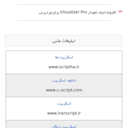
افزونه ایجاد نمودار Visualizer Pro برای وردپرس
تبلیغات متنی
اسکریپت ها
www.scriptha.ir
دانلود اسکریپت
www.20script.com
اسکریپت
www.iranscript.ir
اسکریپت رایگان