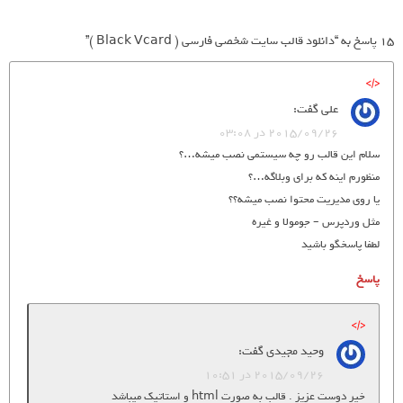
15 پاسخ به “دانلود قالب سایت شخصی فارسی ( Black Vcard )”
علی
گفت:
2015/09/26 در 03:08
سلام این قالب رو چه سیستمی نصب میشه…؟
منظورم اینه که برای وبلاگه…؟
یا روی مدیریت محتوا نصب میشه؟؟
مثل وردپرس – جومولا و غیره
لطفا پاسخگو باشید
پاسخ
وحید مجیدی
گفت:
2015/09/26 در 10:51
خیر دوست عزیز . قالب به صورت html و استاتیک میباشد