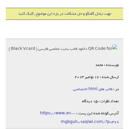
جهت تبادل گفتگو و حل مشکلات در باره این موضوع , کلیک کنید
نویسنده : محمد
ارسال شده : 16 نوامبر 2013
در :
قالب های html اختصاصی
تعداد نظرات : 15 دیدگاه
آدرس کوتاه شده این پست :
https://www.xn--
mgbguh09aqiwi.com/?p=368