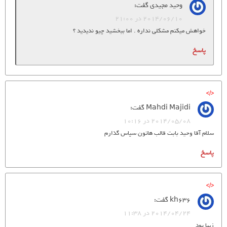
وحید مجیدی
گفت:
2014/06/10 در 21:00
خواهش میکنم مشکلی نداره . اما ببخشید چیو ندیدید ؟
پاسخ
Mahdi Majidi
گفت:
2014/05/08 در 10:16
سلام آقا وحید بابت قالب هاتون سپاس گذارم
پاسخ
kh636
گفت:
2014/04/24 در 11:38
زیبا بود