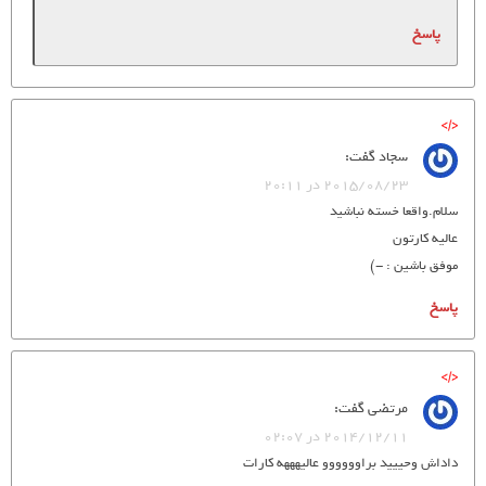
پاسخ
سجاد
گفت:
2015/08/23 در 20:11
سلام.واقعا خسته نباشید
عالیه کارتون
موفق باشین : -)
پاسخ
مرتضی
گفت:
2014/12/11 در 02:07
داداش وحییید براوووووو عالیهههه کارات