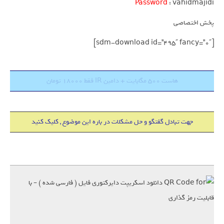
Password
: vahidmajidi
پخش اختصاصی
[sdm-download id=”495″ fancy=”0″]
هاست 500 مگابایت + دامین IR فقط 18000 تومان
جهت تبادل گفتگو و حل مشکلات در باره این موضوع , کلیک کنید