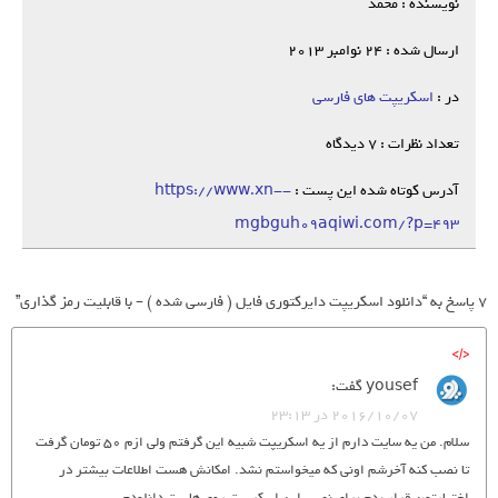
نویسنده : محمد
ارسال شده : 24 نوامبر 2013
در :
اسکریپت های فارسی
تعداد نظرات : 7 دیدگاه
آدرس کوتاه شده این پست :
https://www.xn--
mgbguh09aqiwi.com/?p=493
7 پاسخ به “دانلود اسکریپت دایرکتوری فایل ( فارسی شده ) – با قابلیت رمز گذاری”
yousef
گفت:
2016/10/07 در 23:13
سلام. من یه سایت دارم از یه اسکریپت شبیه این گرفتم ولی ازم 50 تومان گرفت
تا نصب کنه آخرشم اونی که میخواستم نشد. امکانش هست اطلاعات بیشتر در