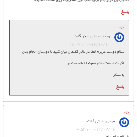
اختیارتون قرار بدم برای نصب این اسکریپت روی هاست دانلودم
پاسخ
وحید مجیدی صدر
گفت:
2016/10/11 در 15:07
سلام دوست عزیزم لطفا در تالار گفتمان بیان کنید تا دوستان انجام بدن
اگر بنده وقت بکنم همونجا اعلام میکنم
با تشکر
پاسخ
مهدی رضائی
گفت:
2014/07/26 در 00:54
باسلام و احترام