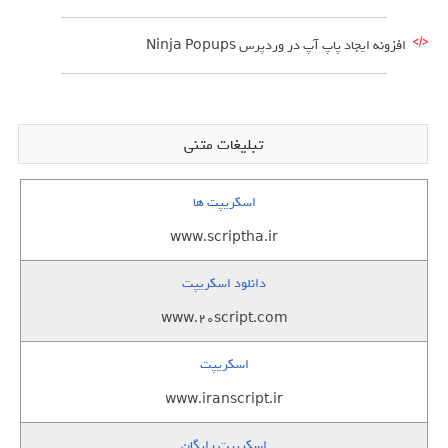
افزونه ایجاد پاپ آپ در وردپرس Ninja Popups
تبلیغات متنی
اسکریپت ها
www.scriptha.ir
دانلود اسکریپت
www.20script.com
اسکریپت
www.iranscript.ir
اسکریپت رایگان