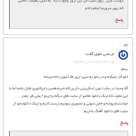
دوست عزیز , روی سایت من این ارور وجود داره , به دلیل تنظیمات خاصی
که روی سرورم انجام دادم
پاسخ
مرتضي علوي
گفت:
2014/03/15 در 03:46
سلام
دمو كار نميكنه و در دمو يه سري ارور ها نشون داده ميشه
آقا وحيد در سايت تون اسكريپتي دارين كه شبيه همين دايركتوري فايل باشه اما با
اين تفاوت كه لينك دانلود هاشو از سايت هاي ديگه بذاريم ؟ يعني هر چقدر
خواستيم پوشه و فايل صوتي و تصويري بتونيم درست كنيم و لينك دانلودشو از
سايت هاي دانلود آهنگ بذاريم
پاسخ