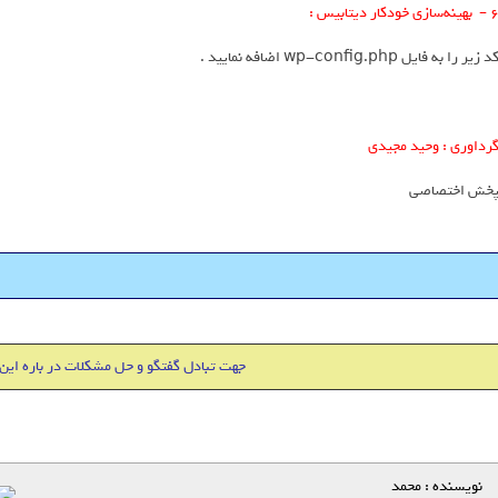
بهینه‌سازی خودکار دیتابیس :
د زیر را به فایل wp-config.php اضافه نمایید .
رداوری : وحید مجیدی
خش اختصاصی
هاست 500 مگابایت + دامین IR فقط 18000 تومان
جهت تبادل گفتگو و حل مشکلات در باره این
نویسنده : محمد