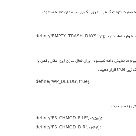
 بار زباله دان تخلیه میشود.
ایید
م ها نمایش داده نمیشود . برای فعال سازی این امکان , کدی با
define('WP_DEBUG', true);
define('FS_CHMOD_FILE', 0755);

define('FS_CHMOD_DIR', 0644);