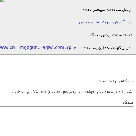
ارسال شده : 25 سپتامبر 2016
در :
آموزش و ترفند های وردپرس
تعداد نظرات : بدون دیدگاه
آدرس کوتاه شده این پست :
/www.xn--mgbguh09aqiwi.com/?p=22194
دیدگاهتان را بنویسید
نشانی ایمیل شما منتشر نخواهد شد.
بخش‌های موردنیاز علامت‌گذاری شده‌اند
*
دیدگاه