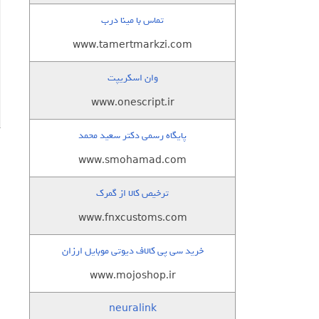
تماس با مینا درب
www.tamertmarkzi.com
وان اسکریپت
www.onescript.ir
پایگاه رسمی دکتر سعید محمد
www.smohamad.com
ترخیص کالا از گمرک
www.fnxcustoms.com
خرید سی پی کالاف دیوتی موبایل ارزان
www.mojoshop.ir
neuralink