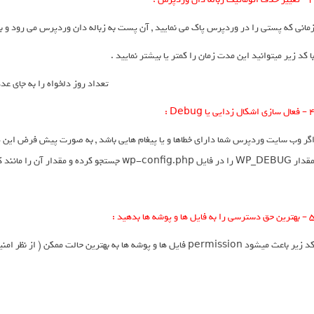
مانی که پستی را در وردپرس پاک می نمایید , آن پست به زباله دان وردپرس می رود و به صورت اتوماتیک هر ۳۰ روز یک
ا کد زیر میتوانید این مدت زمان را کمتر یا بیشتر نمایید .
define('EMPTY_TRASH_DAYS', 7 );  // تعداد روز دلخواه را به جای عدد 7 وارد نم
عال سازی اشکال زدایی یا Debug :
گر وب سایت وردپرس شما دارای خطاها و یا پیغام هایی باشد , به صورت پیش فرض این پیا
ار WP_DEBUG را در فایل wp-config.php جستجو کرده و مقدار آن را مانند کد زیر true قرار دهید .
رین حق دسترسی را به فایل ها و پوشه ها بدهید :
د زیر باعث میشود permission فایل ها و پوشه ها به بهترین حالت ممکن ( از نظر امنیتی ) تغییر یابد .