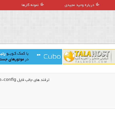
درباره وحید مجیدی
نمونه کارها
ترفند های جالب فایل wp-config وردپرس