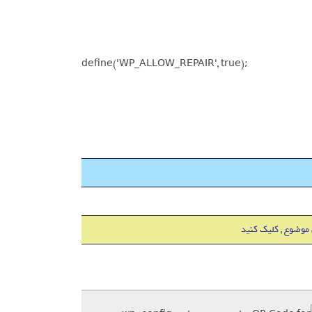
define('WP_ALLOW_REPAIR', true);
 موضوع , کلیک کنید