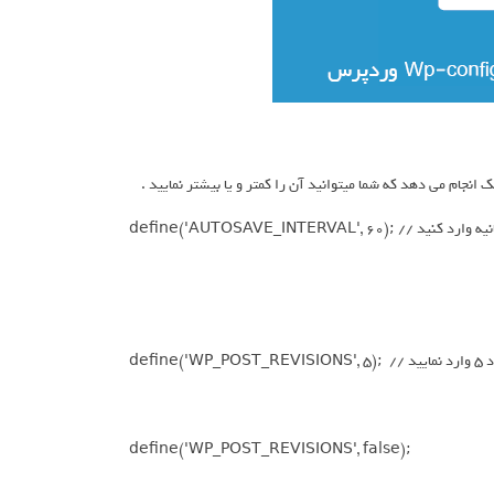
d); // زمان را به ثانیه وارد کنید
مایید
define('WP_POST_REVISIONS', false);