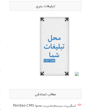
تبلیغات بنری
1 – تغ
ب
2 – تغیی
ب
ن
مطالب تصادفی
اسکریپت سیستم مدیریت محتوا Pandao CMS
3 – تغ