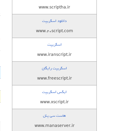
6 – 
www.scriptha.ir
ک
دانلود اسکریپت
www.20script.com
گ
اسکریپت
پ
www.iranscript.ir
اسکریپت رایگان
www.freescript.ir
ایکس اسکریپت
www.xscript.ir
هاست سی پنل
www.manaserver.ir