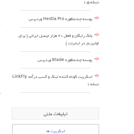
نسخه ۱.۵
ز
پوسته چندمنظوره Hestia Pro وردپرس
ب
بانک رایگان و فعال 20 هزار جیمیل ایرانی ( برای
اولین بار در اینترنت )
4 – ف
ا
پوسته چندمنظوره Blade وردپرس
مقد
اسکریپت کوتاه کننده لینک و کسب درآمد LinkFly
نسخه 1
5 – بهت
ک
تبلیغات متنی
اسکریپت ها