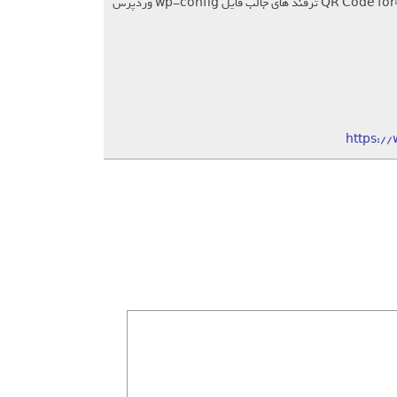
https:/