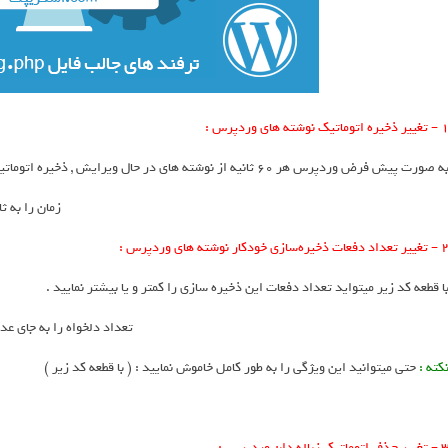
ییر ذخیره اتوماتیک نوشته های وردپرس :
ه صورت پیش فرض وردپرس هر 60 ثانیه از نوشته های در حال ویرایش , ذخیره اتوماتیک انجام می دهد که شما میتوانید آن را کمتر و یا بیشتر نمایید .
efine('AUTOSAVE_INTERVAL', 60
ر تعداد دفعات ذخیره‌سازی خودکار نوشته های وردپرس :
ا قطعه کد زیر میتواید تعداد دفعات این ذخیره سازی را کمتر و یا بیشتر نمایید .
define('WP_POST_REVISIONS', 5);  // تعداد دلخواه را به جای عدد 5 وارد ن
کته :‌
حتی میتوانید این ویژگی را به طور کامل خاموش نمایید : ( با قطعه کد زیر )
ییر حذف اتوماتیک زباله دان وردپرس :