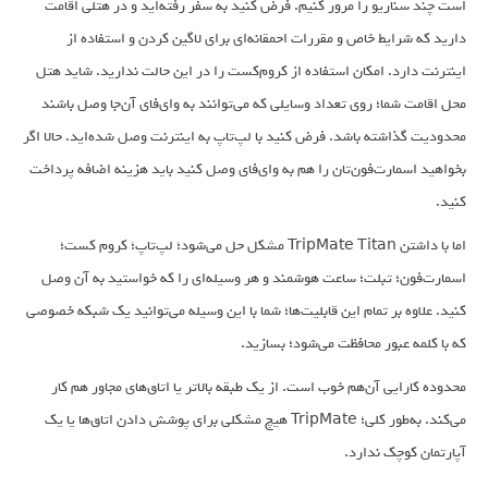
است چند سناریو را مرور کنیم. فرض کنید به سفر رفته‌اید و در هتلی اقامت
دارید که شرایط خاص و مقررات احمقانه‌ای برای لاگین کردن و استفاده از
اینترنت دارد. امکان استفاده از کروم‌کست را در این حالت ندارید. شاید هتل
محل اقامت شما؛ روی تعداد وسایلی که می‌توانند به وای‌فای آن‌جا وصل باشند
محدودیت گذاشته باشد. فرض کنید با لپ‌تاپ به اینترنت وصل شده‌اید. حالا اگر
بخواهید اسمارت‌فون‌تان را هم به وای‌فای وصل کنید باید هزینه اضافه پرداخت
کنید.
اما با داشتن TripMate Titan مشکل حل می‌شود؛ لپ‌تاپ‌؛ کروم کست؛
اسمارت‌فون؛ تبلت؛ ساعت هوشمند و هر وسیله‌ای را که خواستید به آن وصل
کنید. علاوه بر تمام این قابلیت‌ها؛ شما با این وسیله می‌توانید یک شبکه خصوصی
که با کلمه عبور محافظت می‌شود؛ بسازید.
محدوده کارایی آن‌هم خوب است. از یک طبقه بالاتر یا اتاق‌های مجاور هم کار
می‌کند. به‌طور کلی؛ TripMate هیچ مشکلی برای پوشش دادن اتاق‌ها یا یک
آپارتمان کوچک ندارد.