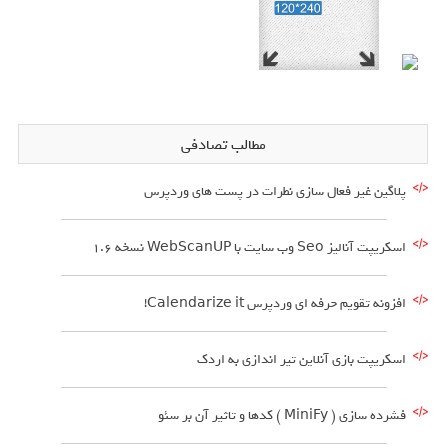
مطالب تصادفی
پلاگین غیر فعال سازی نطرات در پست های وردپرس
اسکریپت آنالیز Seo وب سایت با WebScanUP نسخه 1.6
افزونه تقویم حرفه ای وردپرس Calendarize it!
اسکریپت بازی آنلاین تیر اندازی به اردک
فشرده سازی ( MiniFy ) کدها و تاثیر آن بر سئو