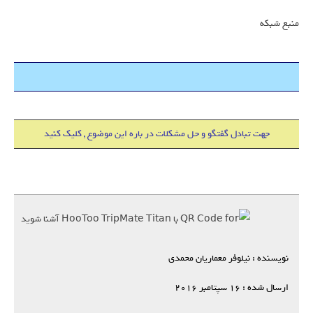
منبع شبکه
هاست 500 مگابایت + دامین IR فقط 18000 تومان
جهت تبادل گفتگو و حل مشکلات در باره این موضوع , کلیک کنید
نویسنده : نیلوفر معماریان محمدی
ارسال شده : 16 سپتامبر 2016