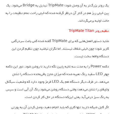
یک روتر بزرگ‌تر به آن وصل شود؛ TripMate تبدیل به Bridge می‌شود. یک
پین خیلی ریز هم در کنار آن درنظر گرفته شده که خیلی راحت تمام تنظیمات را به
حالت اولیه برمی‌گرداند.
تنظیم روتر TripMate Titan
شاید دستورالعمل‌هایی که برای TripMate گفته شده کمی باعث سردرگمی
کاربر شود؛ چون خیلی شفاف نیستند. اما نگران نباشید چون تنظیم کردن این
دستگاه واقعا سخت نیست.
دکمه Power را به مدت سه ثانیه پایین نگه دارید تا روشن شود. دور این دکمه
چهار LED سفید رنگ تعبیه شده که میزان شارژ باقی‌مانده دستگاه را نشان
می‌دهد. در طرف دیگر دستگاه هم یک LED قرمز وجود دارد که وضعیت سیگنال
وای‌فای را نشان می‌دهد: وقتی دستگاه روشن می‌شود رنگ آن آبی است و سپس
به رنگ سبز درمی‌آید یعنی این‌که دستگاه در حال کار کردن است.
اگر کابل شبکه دارید تنها کاری که باید انجام دهید، وصل کردن آن به پورتی