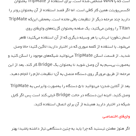
است که با WAN مشخص شده است. برای استفاده از TripMate به‌عنوان
اکسس‌پوینت همین کار کافی است. اما اگر قصد استفاده از آن به‌عنوان روتر را
دارید چند مرحله دیگر از تنظیمات باقی مانده است. به‌محض این‌که TripMate
Titan را روشن می‌کنید، یک صفحه به‌عنوان گزینه‌های وای‌فای روی
اسمارت‌فون؛ لپ‌تاپ یا هر وسیله دیگری که از آن استفاده می‌کنید؛ ظاهر
می‌شود. با استفاده از کلمه عبوری که در اختیار دارید؛ لاگین کنید؛ حالا وصل
شدید. از قسمت اسکن TripMate می‌توانید شبکه‌های موجود را اسکن کنید و
به‌صورت بی‌سیم به آن وصل شوید تا به‌عنوان یک Bridge کار کند. بعد از این
مرحله؛ از طریق مرورگر روی دستگاه متصل به آن؛ تنظیمات لازم را انجام دهید.
بعد از آنلاین شدن؛ می‌توانید تا ۵ دستگاه را به‌صورت وایرلس به TripMate
وصل کنید. البته این دستگاه در حالت Bridge خیلی کند است پس اگر کابل
شبکه در اختیار دارید همیشه از آن برای اتصال استفاده کنید.
وای‌فای اختصاصی
اگر هنوز مطمئن نیستید که چرا باید به چنین دستگاهی نیاز داشته باشید؛ بهتر