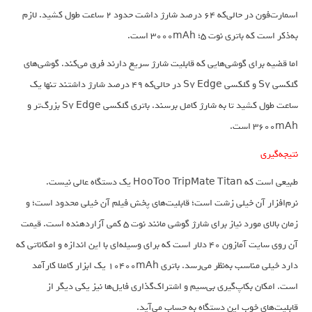
اسمارت‌فون در حالی‌که 64 درصد شارژ داشت حدود 2 ساعت طول کشید. لازم
به‌ذکر است که باتری نوت 5؛ 3000mAh است.
اما قضیه برای گوشی‌هایی که قابلیت شارژ سریع دارند فرق می‌کند. گوشی‌های
گلکسی S7 و گلکسی S7 Edge در حالی‌که 49 درصد شارژ داشتند تنها یک
ساعت طول کشید تا به شارژ کامل برسند. باتری گلکسی S7 Edge بزرگ‌تر و
3600mAh است.
نتیجه‌گیری
طبیعی است که HooToo TripMate Titan یک دستگاه عالی نیست.
نرم‌افزار آن خیلی زشت است؛ قابلیت‌های پخش فیلم آن خیلی محدود است؛ و
زمان بالای مورد نیاز برای شارژ گوشی مانند نوت 5 کمی آزاردهنده است. قیمت
آن روی سایت آمازون ۴۰ دلار است که برای وسیله‌ای با این اندازه و امکاناتی که
دارد خیلی مناسب به‌نظر می‌رسد. باتری 10400mAh یک ابزار کاملا کارآمد
است. امکان بکاپ‌گیری بی‌سیم و اشتراک‌گذاری فایل‌ها نیز یکی دیگر از
قابلیت‌های خوب این دستگاه به حساب می‌آید.