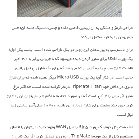
طراحی قرمز و مشکی به آن زیبایی خاصی داده و جنس لاستیک مانند آن؛ حس
نرم بودن را به فرد منتقل می‌کند.
برای دسترسی به پورت‌های این روتر دو پنل طراحی شده است. پشت پنل اول؛
یک پورت USB برای شارژ کردن دیده می‌شود که با جریانی برابر با 2.1 آمپر
قابلیت شارژ سریع را به کاربر ارائه می‌دهد که برای یک شارژر پرتابل باتری
جالب است. در کنار آن؛ یک پورت Micro USB دیگر تعبیه شده که برای شارژ
باتری در داخلِ خودِ TripMate Titan درنظر گرفته شده است. حداکثر نرخ
شارژ آن برابر با 2 آمپر است که در صورت تخلیه؛ هنگام شب می‌توان آن را شارژ
کرد. چون چند ساعت برای شارژ دوباره این باتری 10400 میلی‌آمپر ساعتی زمان
نیاز است.
اما پشت پنل دوم یک پورت RJ45 با لیبل WAN وجود دارد. می‌توان با اتصال
مستقیم کابل از یک مودم؛ TripMate را به روتر تبدیل کرد. اگر یک کابل از