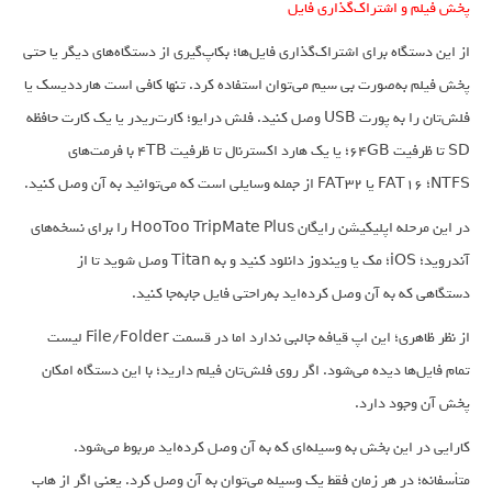
پخش فیلم و اشتراک‌گذاری فایل
از این دستگاه برای اشتراک‌گذاری فایل‌ها؛ بکاپ‌گیری از دستگاه‌های دیگر یا حتی
پخش فیلم به‌صورت بی سیم می‌توان استفاده کرد. تنها کافی است هارددیسک یا
فلش‌تان را به پورت USB وصل کنید. فلش درایو؛ کارت‌ریدر یا یک کارت حافظه
SD تا ظرفیت 64GB؛ یا یک هارد اکسترنال تا ظرفیت 4TB با فرمت‌های
NTFS؛ FAT16 یا FAT32 از جمله وسایلی است که می‌توانید به آن وصل کنید.
در این مرحله اپلیکیشن رایگان HooToo TripMate Plus را برای نسخه‌های
آندروید؛ iOS؛ مک یا ویندوز دانلود کنید و به Titan وصل شوید تا از
دستگاهی که به آن وصل کرده‌اید به‌راحتی فایل جابه‌جا کنید.
از نظر ظاهری؛ این اپ قیافه جالبی ندارد اما در قسمت File/Folder‌ لیست
تمام فایل‌ها دیده می‌شود. اگر روی فلش‌تان فیلم دارید؛ با این دستگاه امکان
پخش آن وجود دارد.
کارایی در این بخش به وسیله‌ای که به آن وصل کرده‌اید مربوط می‌شود.
متأسفانه؛ در هر زمان فقط یک وسیله می‌توان به آن وصل کرد. یعنی اگر از هاب