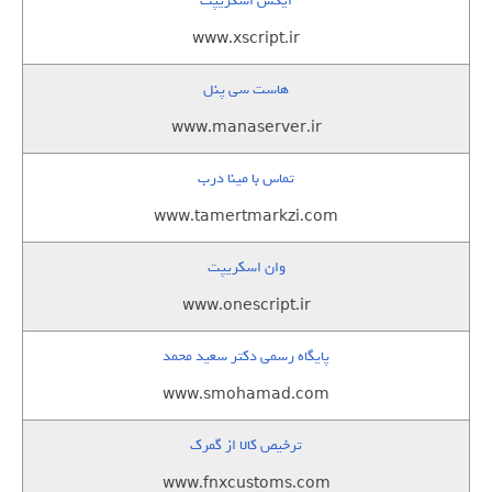
ایکس اسکریپت
www.xscript.ir
هاست سی پنل
www.manaserver.ir
تماس با مینا درب
www.tamertmarkzi.com
وان اسکریپت
www.onescript.ir
پایگاه رسمی دکتر سعید محمد
www.smohamad.com
ترخیص کالا از گمرک
www.fnxcustoms.com