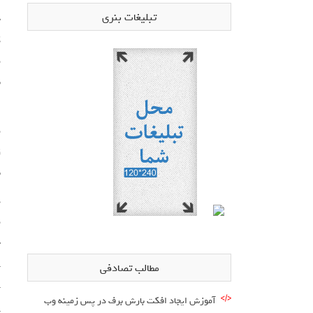
تبلیغات بنری
ح
ک
ب
ا
ن
ح
مطالب تصادفی
آموزش ایجاد افکت بارش برف در پس زمینه وب