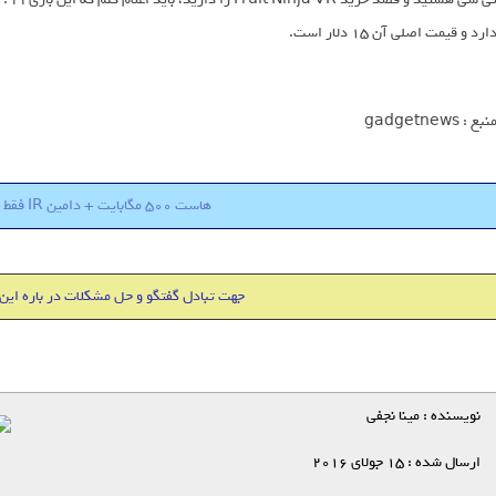
ارد و قیمت اصلی آن 15 دلار است.
نبع : gadgetnews
هاست 500 مگابایت + دامین IR فقط 18000 تومان
جهت تبادل گفتگو و حل مشکلات در باره این
نویسنده : مینا نجفی
ارسال شده : 15 جولای 2016