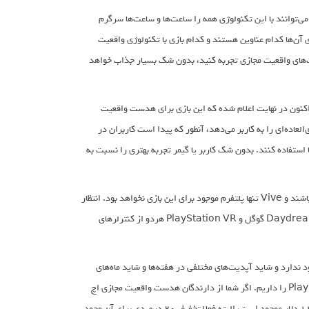
‌توانند با این تکنولوژی همه را ساعت‌ها و ساعت‌ها سرگرم
ی آن‌ها کدام عناوین هستند و کدام بازی با تکنولوژی واقعیت
ته باشید که بازی Fruit Ninja را با یکی از هدست‌های واقعیت مجازی تجربه کنید، بدون شک بسیار جذاب خواهد
نون در نهایت اعلام شده که این بازی برای هدست واقعیت
ر می‌شود. بازی Fruit Ninja در هدست HTC Vive تجربه فوق‌العاده‌ای را به کاربر می‌دهد، آنطور که پیدا است کاربران در
به عنوان شمشیر برای برش میوه‌ها استفاده کنند. بدون شک کاربر یا گیمر تجربه بهتری را نسبت به
در ادامه این خبر اعلام شده که کاربران دیگر پلتفرم‌های واقعیت مجازی نیست که ناامید باشند و Vive تنها پلتفرم موجود برای این بازی نخواهد بود. انتظار
می‌رود که بازی فوق برای هدست Oculus Rift به زودی منتشر شود. علاوه بر این دو Daydream گوگل و PlayStation VR هردو از کنترلرهای
شده بازی Fruit Ninja ویژگی‌های چندانی وجود ندارد و شاید آپدیت‌های مختلفی در هفته‌ها و شاید ماه‌های
آینده منتشر شود و در نهایت انتظار انتشار زودتر را برای Daydream و PlayStation VR را داریم. اگر شما از دارندگان هدست واقعیت مجازی اچ
تی سی هستید و قصد خرید Fruit Ninja VR را دارید، باید اعلام کنم که این بازی 11.99 دلار موجود است، البته فعلا تخفیف 20 درصدی برای آن وجود