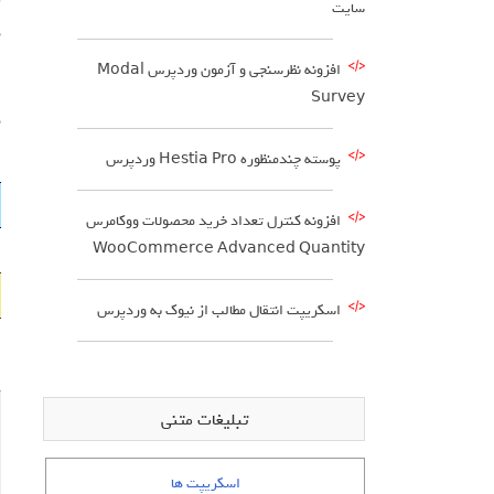
سایت
د
افزونه نظرسنجی و آزمون وردپرس Modal
Survey
م
پوسته چندمنظوره Hestia Pro وردپرس
افزونه کنترل تعداد خرید محصولات ووکامرس
WooCommerce Advanced Quantity
اسکریپت انتقال مطالب از نیوک به وردپرس
تبلیغات متنی
اسکریپت ها