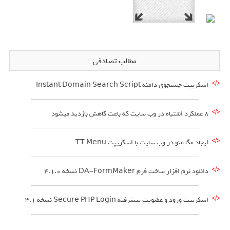
مطالب تصادفی
اسکریپت جستجوی دامنه Instant Domain Search Script
8 عملکرد اشتباه در وب سایت که باعث کاهش بازدید میشود
ایجاد مگا منو در وب سایت با اسکریپت TT Menu
دانلود نرم افزار ساخت فرم DA-FormMaker نسخه 4.1.0
اسکریپت ورود و عضویت پیشرفته Secure PHP Login نسخه 3.1