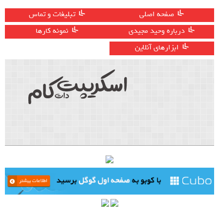
صفحه اصلی
تبلیغات و تماس
درباره وحید مجیدی
نمونه کارها
ابزارهای آنلاین