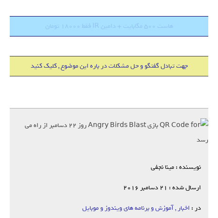
هاست 500 مگابایت + دامین IR فقط 18000 تومان
جهت تبادل گفتگو و حل مشکلات در باره این موضوع , کلیک کنید
نویسنده : مینا نجفی
ارسال شده : 21 دسامبر 2016
در :
اخبار , آموزش و برنامه های ویندوز و موبایل