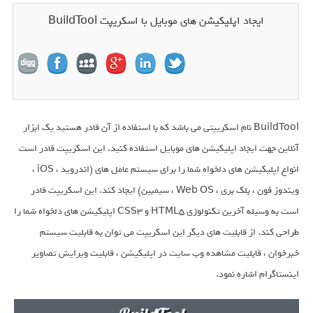
ایجاد اپلیکیشن های موبایل با اسکریپت BuildTool
BuildTool نام اسکریپتی می باشد که با استفاده از آن قادر هستید یک ابزار
آنلاین جهت ایجاد اپلیکیشن های موبایل استفاده کنید. این اسکریپت قادر است
انواع اپلیکیشن های دلخواه شما را برای سیستم عامل های (اندروید ، iOS ،
ویندوز فون ، بلک بری ، Web OS ، سیمبین) ایجاد کند. این اسکریپت قادر
است به وسیله آخرین تکنولوژی HTML5 و CSS3 اپلیکیشن های دلخواه شما را
طراحی کند. از قابلیت های دیگر این اسکریپت می توان به قابلیت سیستم
خبرخوان ، قابلیت مشاهده وب سایت در اپلیکیشن ، قابلیت ویرایش تصاویر
اینستاگرام اشاره نمود.