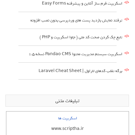
اسکریپت فرم ساز آنلاین و پیشرفته Easy Forms
ترفند نمایش بازدید پست های وردپرسی بدون نصب افزونه
تابع چک کردن صحت کد ملی ( جاوا اسکریپت و PHP )
اسکریپت سیستم مدیریت محتوا Pandao CMS نسخه ۱.۵
برگه تقلب کدهای لاراول | Laravel Cheat Sheet
تبلیغات متنی
اسکریپت ها
www.scriptha.ir