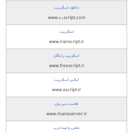
دانلود اسکریپت
www.20script.com
اسکریپت
www.iranscript.ir
اسکریپت رایگان
www.freescript.ir
ایکس اسکریپت
www.xscript.ir
هاست سی پنل
www.manaserver.ir
تماس با مینا درب