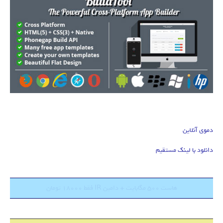
دموی آنلاین
دانلود با لینک مستقیم
هاست 500 مگابایت + دامین IR فقط 18000 تومان