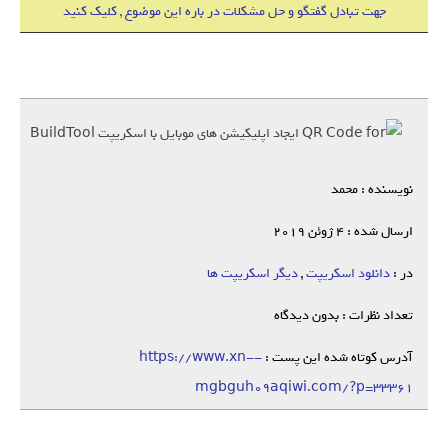
جهت تبادل گفتگو و حل مشکلات در باره این موضوع , کلیک کنید
نویسنده : محمد
ارسال شده : 4 ژوئن 2019
در :
دانلود اسکریپت
,
دیگر اسکریپت ها
تعداد نظرات : بدون دیدگاه
آدرس کوتاه شده این پست :
https://www.xn--
mgbguh09aqiwi.com/?p=33361