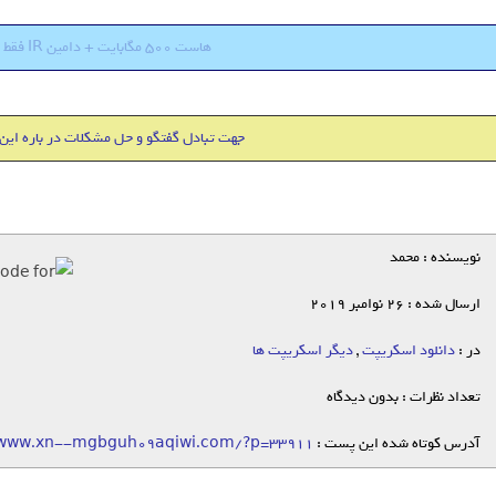
هاست 500 مگابایت + دامین IR فقط 18000 تومان
جهت تبادل گفتگو و حل مشکلات در باره این
نویسنده : محمد
ارسال شده : 26 نوامبر 2019
در :
دانلود اسکریپت
,
دیگر اسکریپت ها
تعداد نظرات : بدون دیدگاه
آدرس کوتاه شده این پست :
/www.xn--mgbguh09aqiwi.com/?p=33911