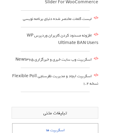
Slider For WooCommerce
لیست کلمات مختصر شده دنیای برنامه نویسی
افزونه مسدود کردن کاربران وردپرس WP
Ultimate BAN Users
اسکریپت وب سایت خبری و خبرگزاری News365
اسکریپت ایجاد و مدیریت نظرسنجی Flexible Poll
نسخه 1.2
تبلیغات متنی
اسکریپت ها