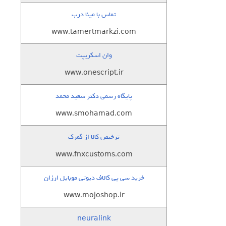
تماس با مینا درب
www.tamertmarkzi.com
وان اسکریپت
www.onescript.ir
پایگاه رسمی دکتر سعید محمد
www.smohamad.com
ترخیص کالا از گمرک
www.fnxcustoms.com
خرید سی پی کالاف دیوتی موبایل ارزان
www.mojoshop.ir
neuralink