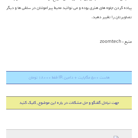
پیاده کردن جلوه های هنری بوده و می توانید محیط پیرامونتان در سلفی ها و دیگر
تصاویرتان را تغییر دهید.
منبع : zoomtech
هاست 500 مگابایت + دامین IR فقط 18000 تومان
جهت تبادل گفتگو و حل مشکلات در باره این موضوع , کلیک کنید