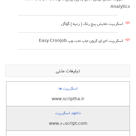
Analytics
اسکریپت نمایش پیج رنک ( رتبه ) گوگل
اسکریپت اجرای کرون جاب تحت وب Easy Cronjob
تبلیغات متنی
اسکریپت ها
www.scriptha.ir
دانلود اسکریپت
www.20script.com