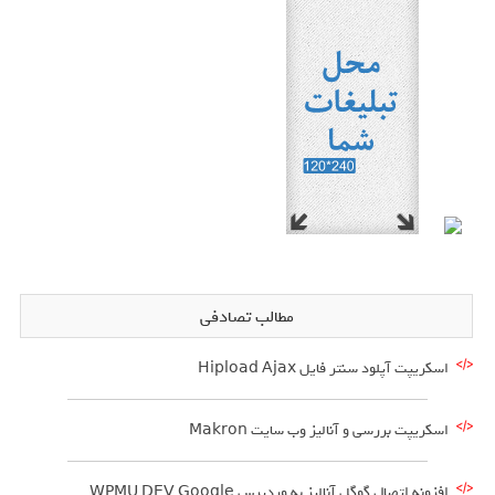
مطالب تصادفی
اسکریپت آپلود سنتر فایل Hipload Ajax
اسکریپت بررسی و آنالیز وب سایت Makron
افزونه اتصال گوگل آنالیز به وردپرس WPMU DEV Google