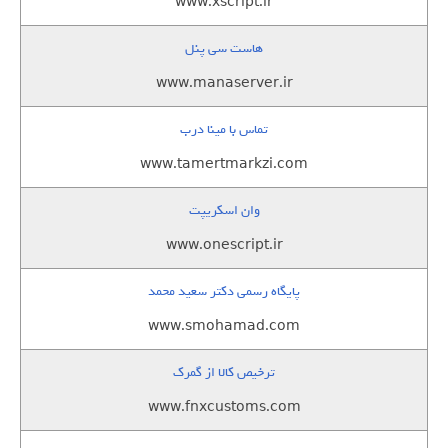
www.xscript.ir
هاست سی پنل
www.manaserver.ir
تماس با مینا درب
www.tamertmarkzi.com
وان اسکریپت
www.onescript.ir
پایگاه رسمی دکتر سعید محمد
www.smohamad.com
ترخیص کالا از گمرک
www.fnxcustoms.com