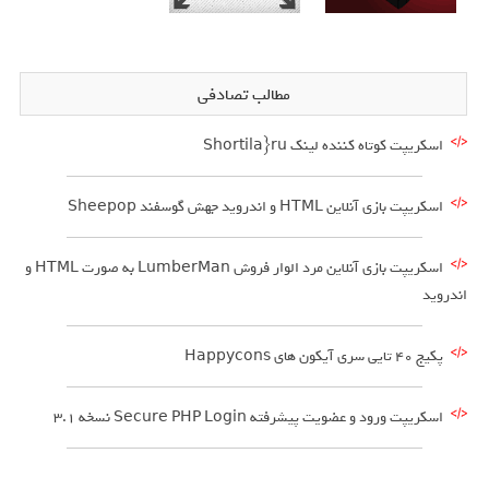
مطالب تصادفی
اسکریپت کوتاه کننده لینک Shortila}ru
اسکریپت بازی آنلاین HTML و اندروید جهش گوسفند Sheepop
اسکریپت بازی آنلاین مرد الوار فروش LumberMan به صورت HTML و
اندروید
پکیج 40 تایی سری آیکون های Happycons
اسکریپت ورود و عضویت پیشرفته Secure PHP Login نسخه 3.1