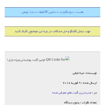
هاست 500 مگابایت + دامین IR فقط 18000 تومان
جهت تبادل گفتگو و حل مشکلات در باره این موضوع , کلیک کنید
نویسنده : مینا نجفی
ارسال شده : 9 فوریه 2016
در :
جدیدترین گجت های معرفی شده
تعداد نظرات : بدون دیدگاه