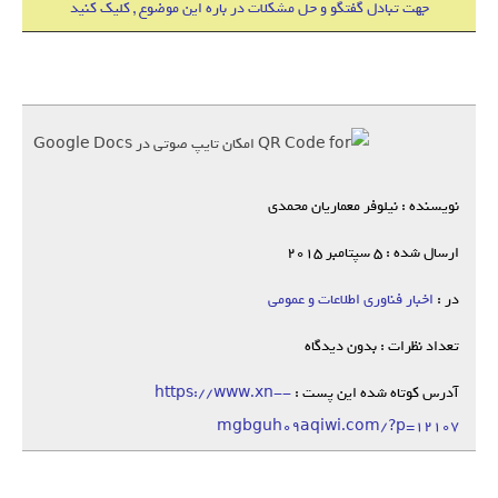
جهت تبادل گفتگو و حل مشکلات در باره این موضوع , کلیک کنید
نویسنده : نیلوفر معماریان محمدی
ارسال شده : 5 سپتامبر 2015
در :
اخبار فناوری اطلاعات و عمومی
تعداد نظرات : بدون دیدگاه
آدرس کوتاه شده این پست :
https://www.xn--
mgbguh09aqiwi.com/?p=12107