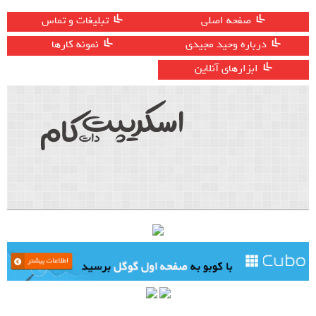
صفحه اصلی
تبلیغات و تماس
درباره وحید مجیدی
نمونه کارها
ابزارهای آنلاین