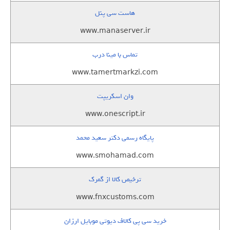
هاست سی پنل
www.manaserver.ir
تماس با مینا درب
www.tamertmarkzi.com
وان اسکریپت
www.onescript.ir
پایگاه رسمی دکتر سعید محمد
www.smohamad.com
ترخیص کالا از گمرک
www.fnxcustoms.com
خرید سی پی کالاف دیوتی موبایل ارزان