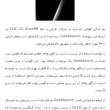
به تازگی گوشی جدیدی از شرکت ال‌جی با نام LGE LG-H932PR در
اپلیکیشن بنچ‌مارک Geekbench دیده شده است که ممکن است همان ال‌جی
V30 مورد انتظار باشد که در شهریور ماه معرفی می‌شود.
با توجه به استفاده از چیپست اسنپ دراگون ۸۳۵ مطمئن هستیم که گوشی ثبت
شده در Geekbench یک پرچم‌دار خواهد بود. این گوشی از چیپ هشت
هسته‌ای اسنپ دراگون ۸۳۵ با فرکانس ۱.۹ گیگاهرتز بهره مند است. با توجه به
اینکه سری جدید Q میان‌رده محسوب می‌شوند، بنابراین احتمال استفاده از چیپ
اسنپ دراگون ۸۳۵ در این سری منتفی است و گوشی مورد نظر نمی‌تواند از سری
Q باشد.
از جمله مشخصاتی که در Geekbench به ذکر شده است، می‌توان به نمایشگر
۵.۷ اینچی از نوع OLED با نسبت تصویر ۱۸:۹، رم ۴ گیگابایتی به همراه ۶۴