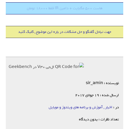
هاست 500 مگابایت + دامین IR فقط 18000 تومان
جهت تبادل گفتگو و حل مشکلات در باره این موضوع , کلیک کنید
نویسنده : sir_amin
ارسال شده : 19 جولای 2017
در :
اخبار , آموزش و برنامه های ویندوز و موبایل
تعداد نظرات : بدون دیدگاه