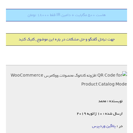
هاست 500 مگابایت + دامین IR فقط 18000 تومان
جهت تبادل گفتگو و حل مشکلات در باره این موضوع , کلیک کنید
نویسنده : محمد
ارسال شده : 10 ژانویه 2019
در :
پلاگین وردپرس