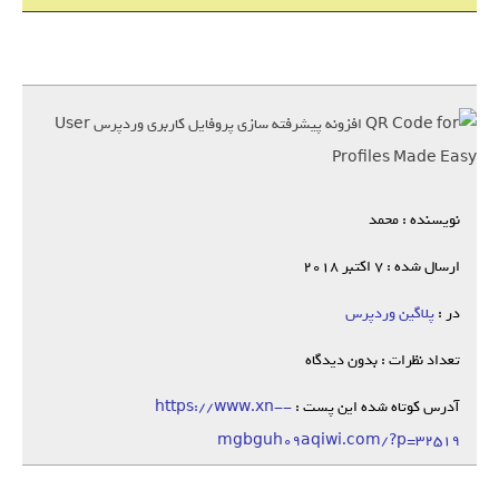
نویسنده : محمد
ارسال شده : 7 اکتبر 2018
در :
پلاگین وردپرس
تعداد نظرات : بدون دیدگاه
آدرس کوتاه شده این پست :
https://www.xn--
mgbguh09aqiwi.com/?p=32519