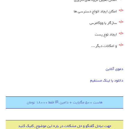
امکان ایجاد انواع دسترسی ها
سازگار با ووکامرس
ایجاد نوع پست
و امکانات دیگر…
دموی آنلاین
دانلود با لینک مستقیم
هاست 500 مگابایت + دامین IR فقط 18000 تومان
جهت تبادل گفتگو و حل مشکلات در باره این موضوع , کلیک کنید