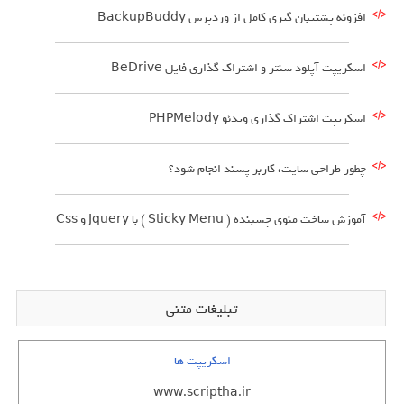
افزونه پشتیبان گیری کامل از وردپرس BackupBuddy
اسکریپت آپلود سنتر و اشتراک گذاری فایل BeDrive
اسکریپت اشتراک گذاری ویدئو PHPMelody
چطور طراحی سایت، کاربر پسند انجام شود؟
آموزش ساخت منوی چسبنده ( Sticky Menu ) با Jquery و Css
تبلیغات متنی
اسکریپت ها
www.scriptha.ir