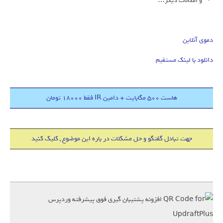
و امکانات دیگر…
دموی آنلاین
دانلود با لینک مستقیم
هاست 500 مگابایت + دامین IR فقط 18000 تومان
جهت تبادل گفتگو و حل مشکلات در باره این موضوع , کلیک کنید