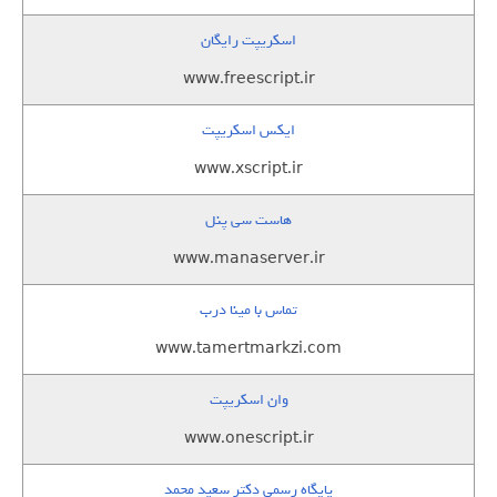
اسکریپت رایگان
www.freescript.ir
ایکس اسکریپت
www.xscript.ir
هاست سی پنل
www.manaserver.ir
تماس با مینا درب
www.tamertmarkzi.com
وان اسکریپت
www.onescript.ir
پایگاه رسمی دکتر سعید محمد