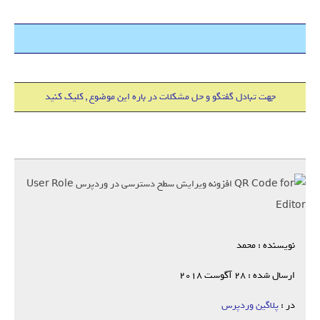
هاست 500 مگابایت + دامین IR فقط 18000 تومان
جهت تبادل گفتگو و حل مشکلات در باره این موضوع , کلیک کنید
نویسنده : محمد
ارسال شده : 28 آگوست 2018
در :
پلاگین وردپرس