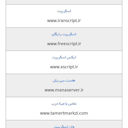
اسکریپت
www.iranscript.ir
اسکریپت رایگان
www.freescript.ir
ایکس اسکریپت
www.xscript.ir
هاست سی پنل
www.manaserver.ir
تماس با مینا درب
www.tamertmarkzi.com
وان اسکریپت