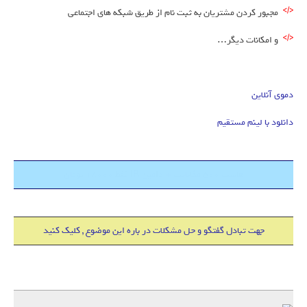
مجبور کردن مشتریان به ثبت نام از طریق شبکه های اجتماعی
و امکانات دیگر…
دموی آنلاین
دانلود با لینم مستقیم
هاست 500 مگابایت + دامین IR فقط 18000 تومان
جهت تبادل گفتگو و حل مشکلات در باره این موضوع , کلیک کنید