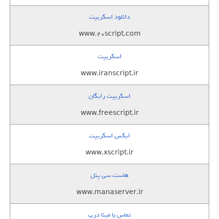
دانلود اسکریپت
www.20script.com
اسکریپت
www.iranscript.ir
اسکریپت رایگان
www.freescript.ir
ایکس اسکریپت
www.xscript.ir
هاست سی پنل
www.manaserver.ir
تماس با مینا درب