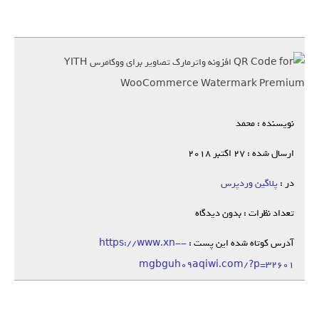
نویسنده : محمد
ارسال شده : 27 اکتبر 2018
در :
پلاگین وردپرس
تعداد نظرات : بدون دیدگاه
آدرس کوتاه شده این پست :
https://www.xn--
mgbguh09aqiwi.com/?p=32601