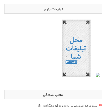
تبلیغات بنری
مطالب تصادفی
سئو حرفه ای وردپرس با افزونه SmartCrawl