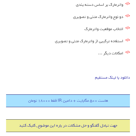
واترمارک بر اساس دسته بندی
دو نوع واترمارک متنی و تصویری
انتخاب موقعیت واترمارک
استفاده ترکیبی از واترمارک متنی و تصویری
امکانات دیگر …
دانلود با لینک مستقیم
هاست 500 مگابایت + دامین IR فقط 18000 تومان
جهت تبادل گفتگو و حل مشکلات در باره این موضوع , کلیک کنید