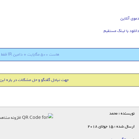
موی آنلاین
انلود با لینک مستقیم
هاست 500 مگابایت + دامین IR فقط 18000 تومان
جهت تبادل گفتگو و حل مشکلات در باره این
نویسنده : محمد
ارسال شده : 15 جولای 2018