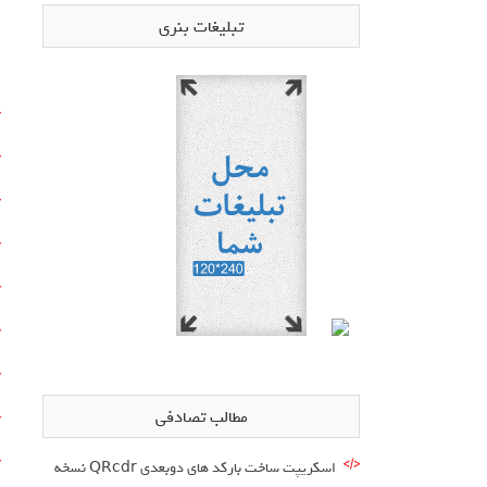
تبلیغات بنری
مطالب تصادفی
اسکریپت ساخت بارکد های دوبعدی QRcdr نسخه