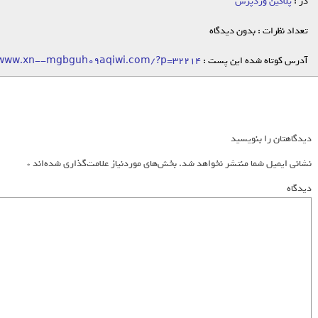
در :
پلاگین وردپرس
تعداد نظرات : بدون دیدگاه
آدرس کوتاه شده این پست :
/www.xn--mgbguh09aqiwi.com/?p=32214
دیدگاهتان را بنویسید
نشانی ایمیل شما منتشر نخواهد شد.
بخش‌های موردنیاز علامت‌گذاری شده‌اند
*
دیدگاه