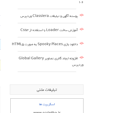
1.6
د
پوسته آگهی و تبلیغات Classiera وردپرس
د
آموزش ساخت Loader با استفاده از Css3
دانلود بازي Spooky Places به صورت HTML5
افزونه ایجاد گالری تصاویر Global Gallery
وردپرس
تبلیغات متنی
اسکریپت ها