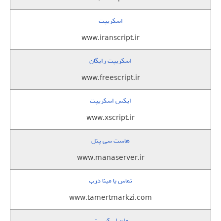
اسکریپت
www.iranscript.ir
اسکریپت رایگان
www.freescript.ir
ایکس اسکریپت
www.xscript.ir
هاست سی پنل
www.manaserver.ir
تماس با مینا درب
www.tamertmarkzi.com
وان اسکریپت