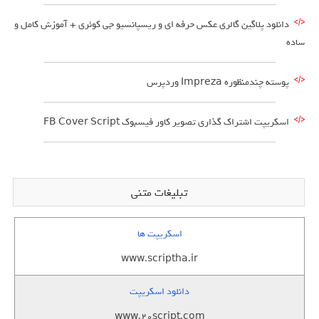
دانلود پلاگین گالری عکس حرفه ای و ریسپانسیو جی کوئری + آموزش کامل و
ساده
پوسته چندمنظوره Impreza وردپرس
اسکریپت اشتراک گذاری تصویر کاور فیسبوک FB Cover Script
تبلیغات متنی
اسکریپت ها
www.scriptha.ir
دانلود اسکریپت
www.20script.com