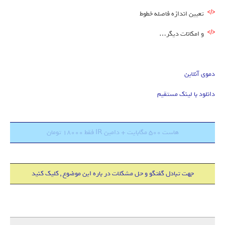
تعیین اندازه فاصله خطوط
و امکانات دیگر…
دموی آنلاین
دانلود با لینک مستقیم
هاست 500 مگابایت + دامین IR فقط 18000 تومان
جهت تبادل گفتگو و حل مشکلات در باره این موضوع , کلیک کنید