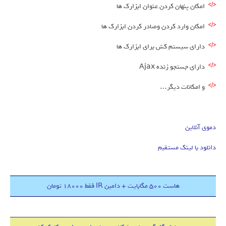
امکان پنهان کردن عنوان ابزارک ها
امکان وارد کردن وصادر کردن ابزارک ها
دارای سیستم کش برای ابزارک ها
دارای جستجو زنده Ajax
و امکانات دیگر…
دموی آنلاین
دانلود با لینک مستقیم
هاست 500 مگابایت + دامین IR فقط 18000 تومان