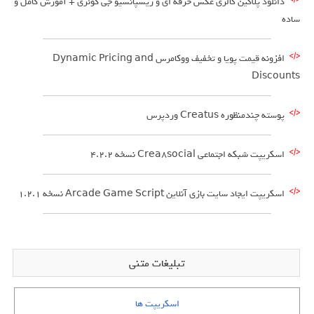
دانلود پلاگین گالری عکس حرفه ای و ریسپانسیو جی کوئری + آموزش کامل و
ساده
افزونه قیمت پویا و تخفیف ووکامرس Dynamic Pricing and
Discounts
پوسته چندمنظوره Creatus وردپرس
اسکریپت شبکه اجتماعی Crea8social نسخه 4.2.2
اسکریپت ایجاد سایت بازی آنلاین Arcade Game Script نسخه 1.2.1
تبلیغات متنی
اسکریپت ها