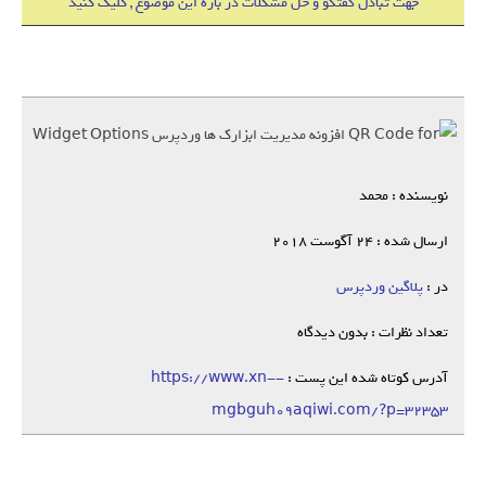
جهت تبادل گفتگو و حل مشکلات در باره این موضوع , کلیک کنید
نویسنده : محمد
ارسال شده : 24 آگوست 2018
در :
پلاگین وردپرس
تعداد نظرات : بدون دیدگاه
آدرس کوتاه شده این پست :
https://www.xn--
mgbguh09aqiwi.com/?p=32353