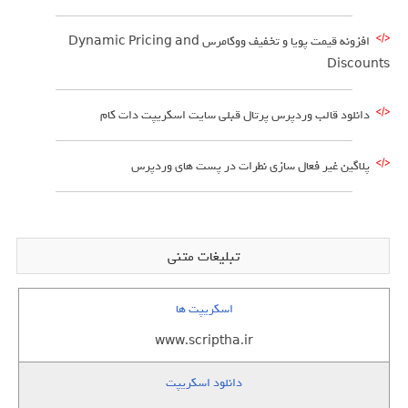
افزونه قیمت پویا و تخفیف ووکامرس Dynamic Pricing and
Discounts
دانلود قالب وردپرس پرتال قبلی سایت اسکریپت دات کام
پلاگین غیر فعال سازی نطرات در پست های وردپرس
تبلیغات متنی
اسکریپت ها
www.scriptha.ir
دانلود اسکریپت