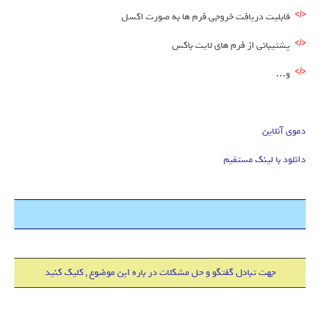
قابلیت دریافت خروجی فرم ها به صورت اکسل
پشتیبانی از فرم های لایت باکس
و…
دموی آنلاین
دانلود با لینک مستقیم
هاست 500 مگابایت + دامین IR فقط 18000 تومان
جهت تبادل گفتگو و حل مشکلات در باره این موضوع , کلیک کنید