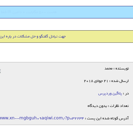
هاست 500 مگابایت + دامین IR فقط 18000 تومان
جهت تبادل گفتگو و حل مشکلات در باره این
نویسنده : محمد
ارسال شده : 21 جولای 2018
در :
پلاگین وردپرس
تعداد نظرات : بدون دیدگاه
آدرس کوتاه شده این پست :
/www.xn--mgbguh09aqiwi.com/?p=32234