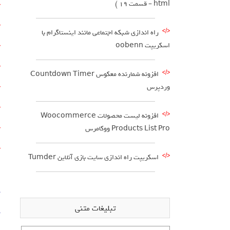
html – قسمت 19 )
راه اندازی شبکه اجتماعی مانند اینستاگرام با
اسکریپت oobenn
افزونه شمارنده معکوس Countdown Timer
وردپرس
افزونه لیست محصولات Woocommerce
Products List Pro ووکامرس
اسکریپت راه اندازی سایت بازی آنلاین Tumder
د
تبلیغات متنی
د