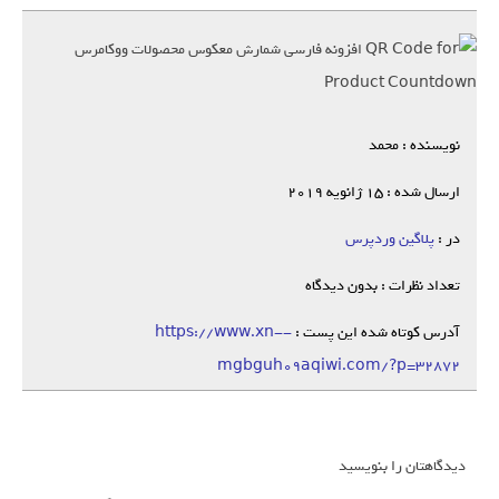
نویسنده : محمد
ارسال شده : 15 ژانویه 2019
در :
پلاگین وردپرس
تعداد نظرات : بدون دیدگاه
آدرس کوتاه شده این پست :
https://www.xn--
mgbguh09aqiwi.com/?p=32872
دیدگاهتان را بنویسید