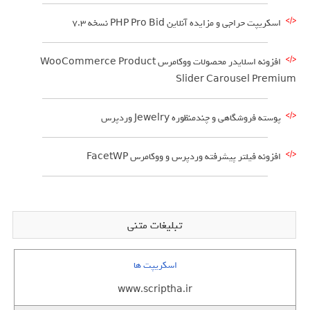
اسکریپت حراجی و مزایده آنلاین PHP Pro Bid نسخه 7.3
افزونه اسلایدر محصولات ووکامرس WooCommerce Product
Slider Carousel Premium
پوسته فروشگاهی و چندمنظوره Jewelry وردپرس
افزونه فیلتر پیشرفته وردپرس و ووکامرس FacetWP
تبلیغات متنی
اسکریپت ها
www.scriptha.ir