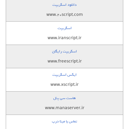
دانلود اسکریپت
www.20script.com
اسکریپت
www.iranscript.ir
اسکریپت رایگان
www.freescript.ir
ایکس اسکریپت
www.xscript.ir
هاست سی پنل
www.manaserver.ir
تماس با مینا درب