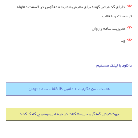
دارای کد میانبر کوتاه برای نمایش شمارنده معکوس در قسمت دلخواه
توضیحات و یا قالب
مدیریت ساده و روان
و..
دانلود با لینک مستقیم
هاست 500 مگابایت + دامین IR فقط 18000 تومان
جهت تبادل گفتگو و حل مشکلات در باره این موضوع , کلیک کنید