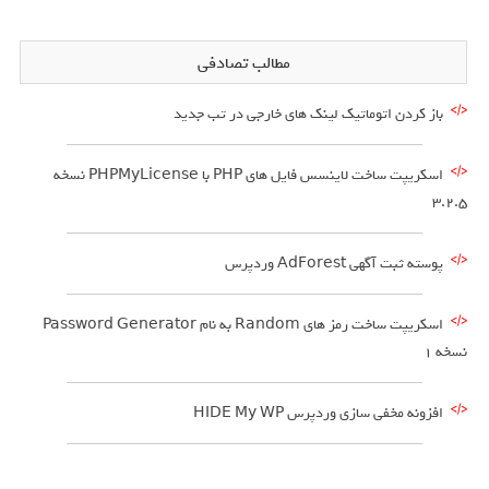
مطالب تصادفی
باز کردن اتوماتیک لینک های خارجی در تب جدید
اسکریپت ساخت لاینسس فایل های PHP با PHPMyLicense نسخه
3.2.5
پوسته ثبت آگهی AdForest وردپرس
اسکریپت ساخت رمز های Random به نام Password Generator
نسخه ۱
افزونه مخفی سازی وردپرس HIDE My WP