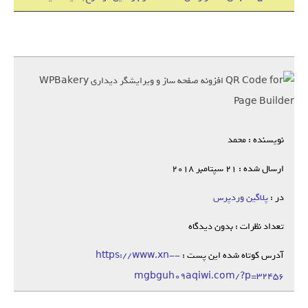
نویسنده : محمد
ارسال شده : 21 سپتامبر 2018
در :
پلاگین وردپرس
تعداد نظرات : بدون دیدگاه
آدرس کوتاه شده این پست :
https://www.xn--
mgbguh09aqiwi.com/?p=32456