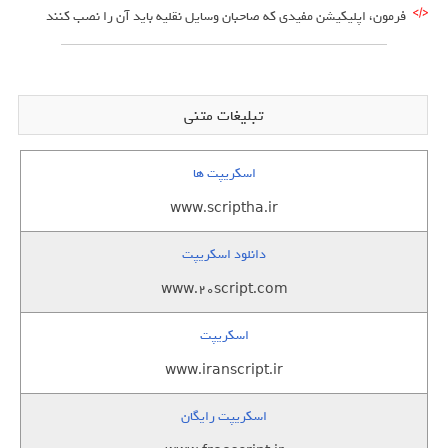
فرمون، اپلیکیشن مفیدی که صاحبان وسایل نقلیه باید آن را نصب کنند
تبلیغات متنی
اسکریپت ها
www.scriptha.ir
دانلود اسکریپت
www.20script.com
اسکریپت
www.iranscript.ir
اسکریپت رایگان