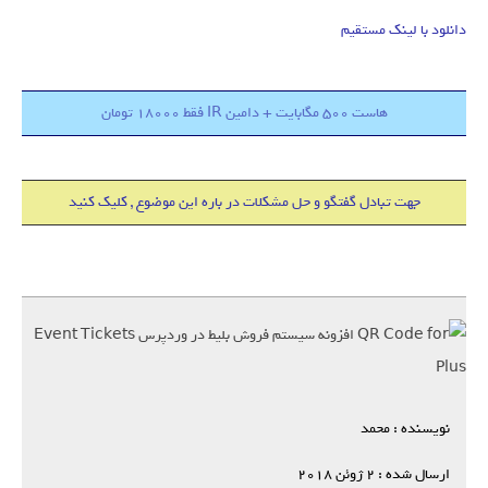
دانلود با لینک مستقیم
هاست 500 مگابایت + دامین IR فقط 18000 تومان
جهت تبادل گفتگو و حل مشکلات در باره این موضوع , کلیک کنید
نویسنده : محمد
ارسال شده : 2 ژوئن 2018