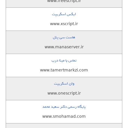
www.freescript.ir
ایکس اسکریپت
www.xscript.ir
هاست سی پنل
www.manaserver.ir
تماس با مینا درب
www.tamertmarkzi.com
وان اسکریپت
www.onescript.ir
پایگاه رسمی دکتر سعید محمد
www.smohamad.com