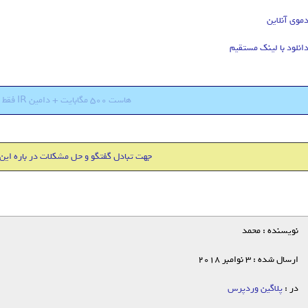
موی آنلاین
انلود با لینک مستقیم
هاست 500 مگابایت + دامین IR فقط 18000 تومان
جهت تبادل گفتگو و حل مشکلات در باره این
نویسنده : محمد
ارسال شده : 3 نوامبر 2018
در :
پلاگین وردپرس