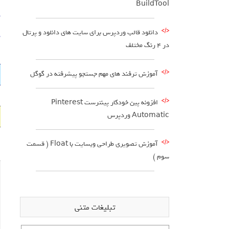
BuildTool
د
دانلود قالب وردپرس برای سایت های دانلود و پرتال
د
در 4 رنگ مختلف
آموزش ترفند های مهم جستجو پیشرفته در گوگل
افزونه پین خودکار پینترست Pinterest
Automatic وردپرس
آموزش تصویری طراحی وبسایت با Float ( قسمت
سوم )
تبلیغات متنی