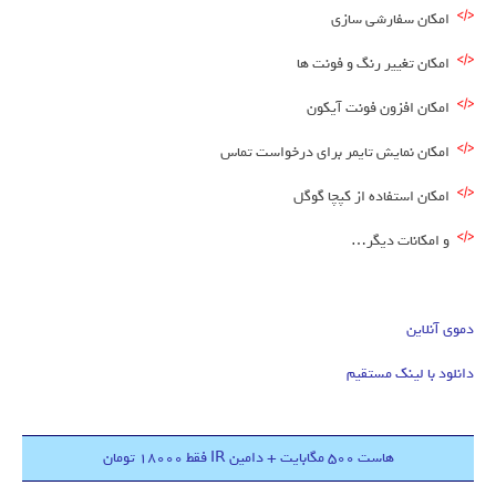
امکان سفارشی سازی
امکان تغییر رنگ و فونت ها
امکان افزون فونت آیکون
امکان نمایش تایمر برای درخواست تماس
امکان استفاده از کپچا گوگل
و امکانات دیگر…
دموی آنلاین
دانلود با لینک مستقیم
هاست 500 مگابایت + دامین IR فقط 18000 تومان