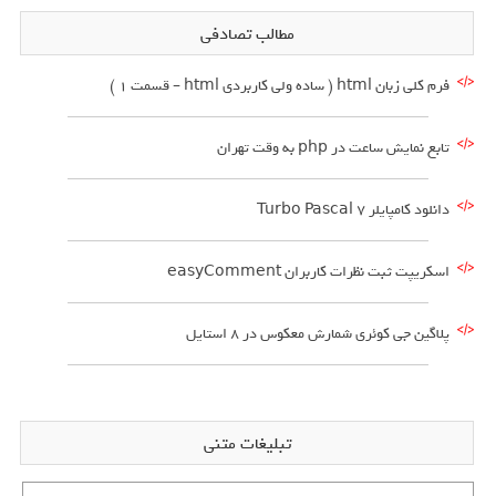
مطالب تصادفی
فرم کلی زبان html ( ساده ولی کاربردی html – قسمت 1 )
تابع نمایش ساعت در php به وقت تهران
دانلود کامپایلر Turbo Pascal 7
اسکریپت ثبت نظرات کاربران easyComment
پلاگین جی کوئری شمارش معکوس در 8 استایل
تبلیغات متنی