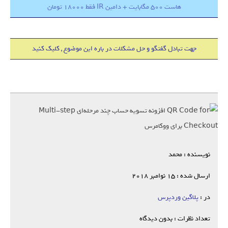
هاست 500 مگابایت + دامین IR فقط 18000 تومان
جهت تبادل گفتگو و حل مشکلات در باره این موضوع , کلیک کنید
نویسنده : محمد
ارسال شده : 15 نوامبر 2018
در :
پلاگین وردپرس
تعداد نظرات : بدون دیدگاه