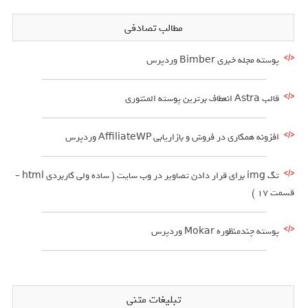
مطالب تصادفی
پوسته مجله خبری Bimber وردپرس
قالب Astra انعطاف برترین پوسته المنتوری
افزونه همکاری در فروش و بازاریابی AffiliateWP وردپرس
تگ img برای قرار دادن تصاویر در وب سایت ( ساده ولی کاربردی html –
قسمت 17 )
پوسته چندمنظوره Mokar وردپرس
تبلیغات متنی