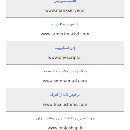
هاست سی پنل
www.manaserver.ir
تماس با مینا درب
www.tamertmarkzi.com
وان اسکریپت
www.onescript.ir
پایگاه رسمی دکتر سعید محمد
www.smohamad.com
ترخیص کالا از گمرک
www.fnxcustoms.com
خرید سی پی کالاف دیوتی موبایل ارزان
www.mojoshop.ir