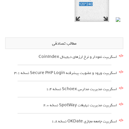
مطالب تصادفی
اسکریپت نمودار و نرخ ارزهای دیجیتال CoinIndex
اسکریپت ورود و عضویت پیشرفته Secure PHP Login نسخه 3.1
اسکریپت مدیریت مدارس Schoex نسخه 1.4
اسکریپت مدیریت تبلیغات SpotWay نسخه 2.0
اسکریپت جامعه مجازی OKDate نسخه 1.8