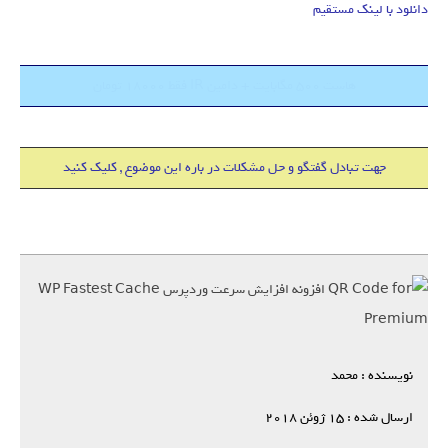
دانلود با لینک مستقیم
هاست 500 مگابایت + دامین IR فقط 18000 تومان
جهت تبادل گفتگو و حل مشکلات در باره این موضوع , کلیک کنید
نویسنده : محمد
ارسال شده : 15 ژوئن 2018