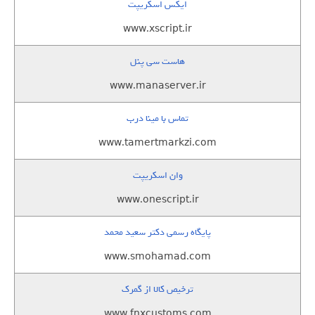
ایکس اسکریپت
www.xscript.ir
هاست سی پنل
www.manaserver.ir
تماس با مینا درب
www.tamertmarkzi.com
وان اسکریپت
www.onescript.ir
پایگاه رسمی دکتر سعید محمد
www.smohamad.com
ترخیص کالا از گمرک
www.fnxcustoms.com