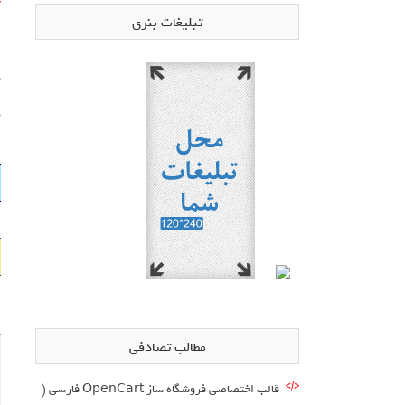
تبلیغات بنری
د
د
مطالب تصادفی
قالب اختصاصی فروشگاه ساز OpenCart فارسی (