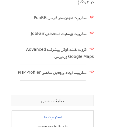
در 4 رنگ )
اسکریپت انجمن ساز فارسی PunBB
اسکریپت وبسایت استخدامی JobFair
افزونه نقشه گوگل پیشرفته Advanced
Google Maps وردپرس
اسکریپت ایجاد پروفایل شخصی PHP Profiler
تبلیغات متنی
اسکریپت ها