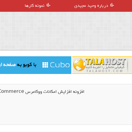
درباره وحید مجیدی
نمونه کارها
افزونه افزایش امکانات ووکامرس Booster Plus for WooCommerce