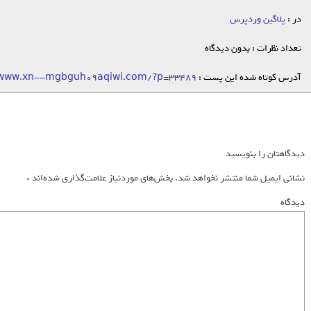
در :
پلاگین وردپرس
تعداد نظرات : بدون دیدگاه
آدرس کوتاه شده این پست :
/www.xn--mgbguh09aqiwi.com/?p=33489
دیدگاهتان را بنویسید
نشانی ایمیل شما منتشر نخواهد شد.
بخش‌های موردنیاز علامت‌گذاری شده‌اند
*
دیدگاه