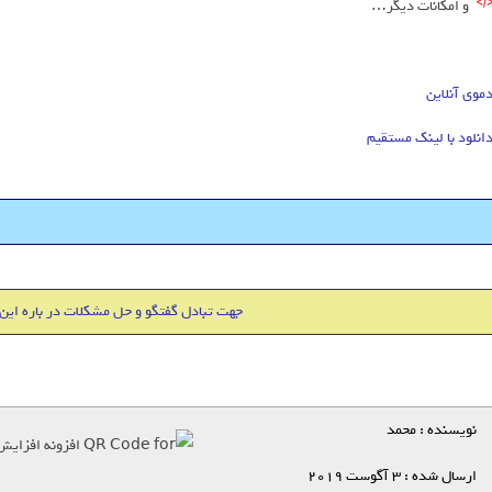
و امکانات دیگر…
موی آنلاین
انلود با لینک مستقیم
هاست 500 مگابایت + دامین IR فقط 18000 تومان
جهت تبادل گفتگو و حل مشکلات در باره این
نویسنده : محمد
ارسال شده : 3 آگوست 2019