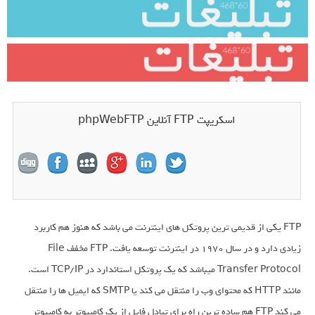
اسکریپت FTP آنلاین phpWebFTP
FTP یکی از قدیمی ترین پروتکل های اینترنت می باشد که هنوز هم کاربرد
زیادی دارد و در سال 1970 در اینترنت توسعه یافت. FTP مخفف File
Transfer Protocol میباشد که یک پروتکل استاندارد در TCP/IP است.
مانند HTTP که محتوای وب را منتقل می کند یا SMTP که ایمیل ها را منتقل
می کند FTP هم ساده ترین راه برای تبادل فایل از یک کامپیوتر به کامپیوتر