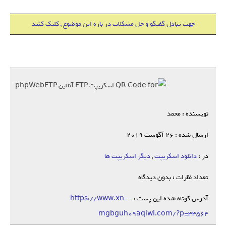
جهت تبادل گفتگو و حل مشکلات در باره این موضوع , کلیک کنید
نویسنده : محمد
ارسال شده : 26 آگوست 2019
در :
دانلود اسکریپت
,
دیگر اسکریپت ها
تعداد نظرات : بدون دیدگاه
آدرس کوتاه شده این پست :
https://www.xn--
mgbguh09aqiwi.com/?p=33564