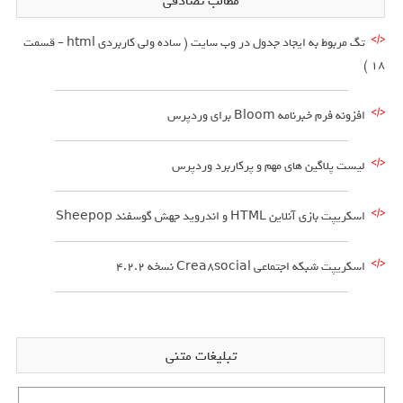
مطالب تصادفی
تگ مربوط به ایجاد جدول در وب سایت ( ساده ولی کاربردی html – قسمت
18 )
افزونه فرم خبرنامه Bloom برای وردپرس
لیست پلاگین های مهم و پرکاربرد وردپرس
اسکریپت بازی آنلاین HTML و اندروید جهش گوسفند Sheepop
اسکریپت شبکه اجتماعی Crea8social نسخه 4.2.2
تبلیغات متنی