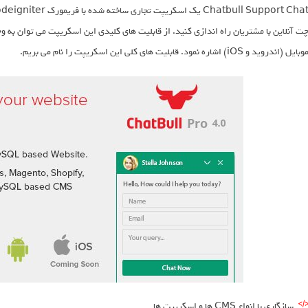
وبایل (اندروید و iOS) اشاره نمود. قابلیت های کلی این اسکریپت را نام می بریم.
سازگاری با انواع CMS ها و اسکریپت ها