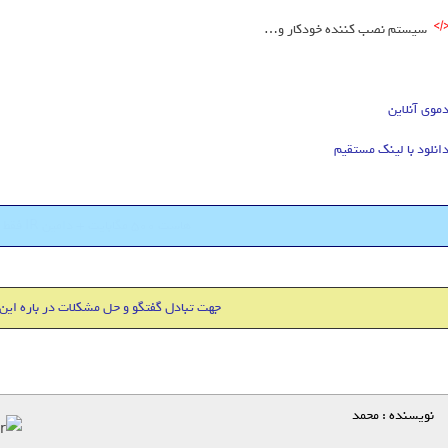
سیستم نصب کننده خودکار و…
موی آنلاین
انلود با لینک مستقیم
هاست 500 مگابایت + دامین IR فقط 18000 تومان
جهت تبادل گفتگو و حل مشکلات در باره این
نویسنده : محمد