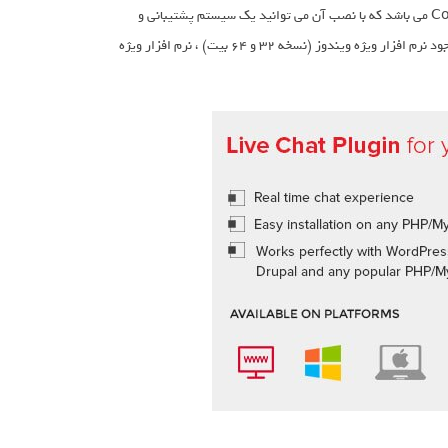
Chatbull Support Chat یک اسکریپت تجاری ساخته شده با فریمورک Codeigniter می باشد که با نصب آن می توانید یک سیستم پشتیبانی و
چت آنلاین با مشتریان راه اندازی کنید. از قابلیت های کلیدی این اسکریپت می توان به وجود نرم افزار ویژه ویندوز (نسخه 32 و 64 بیت) ، نرم افزار ویژه