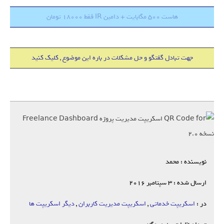
هاست 500 مگابایت + دامین IR فقط 18000 تومان
جهت تبادل گفتگو و حل مشکلات در باره این موضوع , کلیک کنید
نویسنده : محمد
ارسال شده : 3 سپتامبر 2016
در :
اسکریپت خدماتی
,
اسکریپت مدیریت کاربران
,
دیگر اسکریپت ها