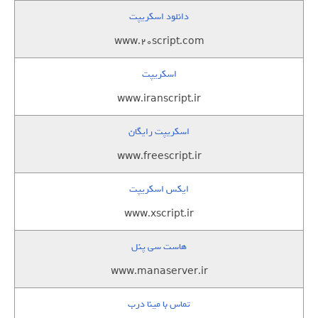
دانلود اسکریپت
www.20script.com
اسکریپت
www.iranscript.ir
اسکریپت رایگان
www.freescript.ir
ایکس اسکریپت
www.xscript.ir
هاست سی پنل
www.manaserver.ir
تماس با مینا درب