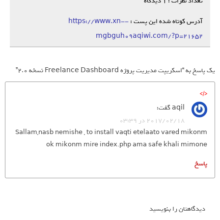
تعداد نظرات : 1 دیدگاه
آدرس کوتاه شده این پست :
https://www.xn--
mgbguh09aqiwi.com/?p=21652
یک پاسخ به “اسکریپت مدیریت پروژه Freelance Dashboard نسخه 2.0”
aqil
گفت:
2017/02/18 در 03:39
Sallam,nasb nemishe , to install vaqti etelaato vared mikonm
ok mikonm mire index.php ama safe khali mimone
پاسخ
دیدگاهتان را بنویسید