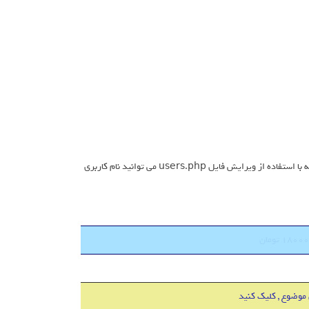
کافیست اسکریپت را آپلود کنید ، پس از آپلود نام کاربری و رمز عبور demo می باشد که با استفاده از ویرایش فایل users.php می توانید نام کاربری
 موضوع , کلیک کنید