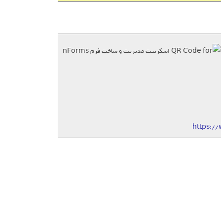
https:/