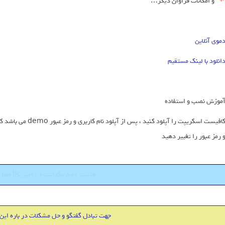
و امکانات فراوان دیگر…
موی آنلاین
انلود با لینک مستقیم
موزش نصب و استفاده
 رمز عبور را تغییر دهید
هاست 500 مگابایت + دامین IR فقط 18000 تومان
جهت تبادل گفتگو و حل مشکلات در باره این