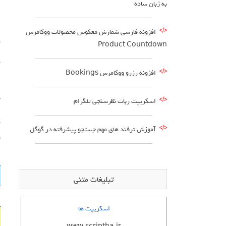
به زبان ساده
افزونه فارسی شمارش معکوس محصولات ووکامرس
د
Product Countdown
د
افزونه رزرو ووکامرس Bookings
اسکریپت ربات نظرسنجی تلگرام
آ
آموزش ترفند های مهم جستجو پیشرفته در گوگل
و
تبلیغات متنی
اسکریپت ها