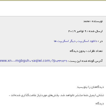
نویسنده : محمد
ارسال شده : 9 نوامبر 2019
در :
دانلود اسکریپت
,
دیگر اسکریپت ها
تعداد نظرات : بدون دیدگاه
آدرس کوتاه شده این پست :
/www.xn--mgbguh09aqiwi.com/?p=33849
دیدگاهتان را بنویسید
نشانی ایمیل شما منتشر نخواهد شد.
بخش‌های موردنیاز علامت‌گذاری شده‌اند
*
دیدگاه