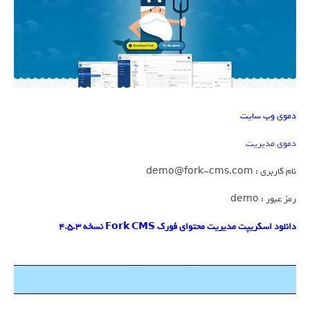
دموی وب سایت
دموی مدیریت
نام کاربری : demo@fork-cms.com
رمز عبور : demo
دانلود اسکریپت مدیریت محتوای فورک Fork CMS نسخه 4.5.3
هاست 500 مگابایت + دامین IR فقط 18000 تومان