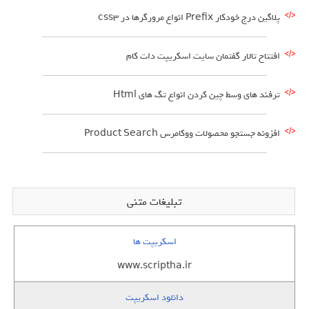
پلاگین درج خودکار Prefix انواع مرورگرها در css3
افتتاح تالار گفتمان سایت اسکریپت دات کام
ترفند های وسط چین کردن انواع تگ های Html
افزونه جستجو محصولات ووکامرس Product Search
تبلیغات متنی
اسکریپت ها
www.scriptha.ir
دانلود اسکریپت