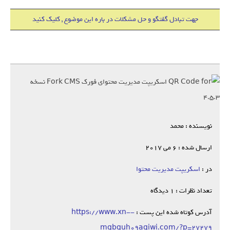
جهت تبادل گفتگو و حل مشکلات در باره این موضوع , کلیک کنید
نویسنده : محمد
ارسال شده : 6 می 2017
در :
اسکریپت مدیریت محتوا
تعداد نظرات : 1 دیدگاه
آدرس کوتاه شده این پست :
https://www.xn--
mgbguh09aqiwi.com/?p=27279