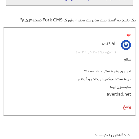
یک پاسخ به “اسکریپت مدیریت محتوای فورک Fork CMS نسخه 4.5.3”
ali
گفت:
2017/05/16 در 10:29
سلام
این روی هر هاستی جواب میده؟
من هاست لینوکس اورداد رو گرفتم
سایتشون اینه
averdad.net
پاسخ
دیدگاهتان را بنویسید