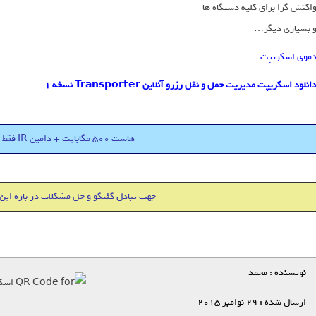
اکنش گرا برای کلیه دستگاه ها
 بسیاری دیگر…
موی اسکریپت
انلود اسکریپت مدیریت حمل و نقل رزرو آنلاین Transporter نسخه 1
هاست 500 مگابایت + دامین IR فقط 18000 تومان
جهت تبادل گفتگو و حل مشکلات در باره این
نویسنده : محمد
ارسال شده : 29 نوامبر 2015