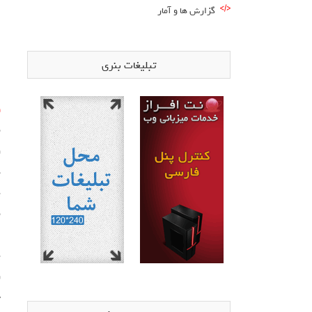
گزارش ها و آمار
تبلیغات بنری
و
م
ر
ه
پ
م
ا
پ
ر
ح