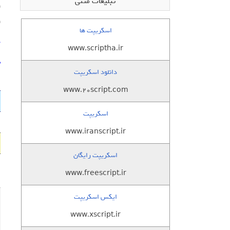
تبلیغات متنی
و
و
اسکریپت ها
د
www.scriptha.ir
د
دانلود اسکریپت
www.20script.com
اسکریپت
www.iranscript.ir
اسکریپت رایگان
www.freescript.ir
ایکس اسکریپت
www.xscript.ir