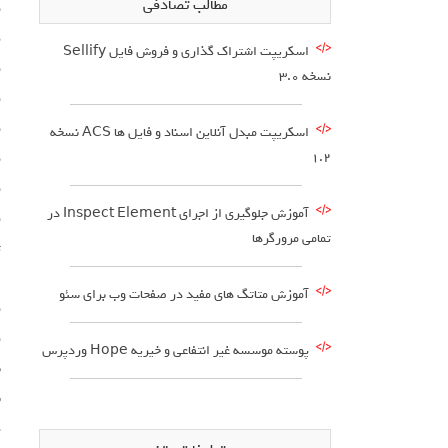
مطالب تصادفی
م
ط
اسکریپت اشتراک گذاری و فروش فایل Sellify
م
نسخه 3.0
م
م
اسکریپت مبدل آنلاین اسناد و فایل ها ACS نسخه
1.2
م
م
آموزش جلوگیری از اجرای Inspect Element در
م
تمامی مرورگرها
ت
ص
آموزش متاتگ های مفید در صفحات وب برای سئو
م
م
پوسته موسسه غیر انتفاعی و خیریه Hope وردپرس
ب
ن
پ