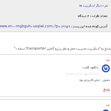
در :
دیگر اسکریپت ها
تعداد نظرات : 2 دیدگاه
آدرس کوتاه شده این پست :
/www.xn--mgbguh09aqiwi.com/?p=14259
داکلود
گفت:
2015/12/09 در 17:23
ممنون . خیلی کاربردی بود
پاسخ