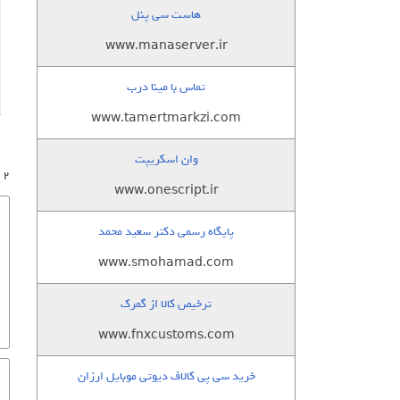
هاست سی پنل
www.manaserver.ir
تماس با مینا درب
www.tamertmarkzi.com
وان اسکریپت
2 پاسخ به “اسکریپت مدیریت حمل و نقل رزرو آنلاین Transporter نسخه 1”
www.onescript.ir
پایگاه رسمی دکتر سعید محمد
www.smohamad.com
ترخیص کالا از گمرک
www.fnxcustoms.com
خرید سی پی کالاف دیوتی موبایل ارزان