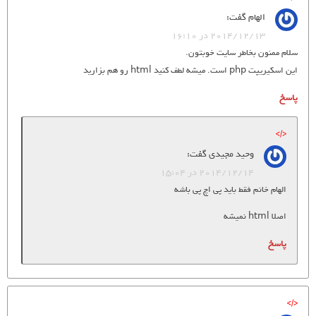
الهام
گفت:
2014/12/13 در 16:10
سلام ممنون بخاطر سایت خوبتون.
این اسکیریپت php است. میشه لطف کنید html رو هم بزارید
پاسخ
وحید مجیدی
گفت:
2014/12/14 در 15:04
الهام خانم فقط باید پی اچ پی باشه
اصلا html نمیشه
پاسخ