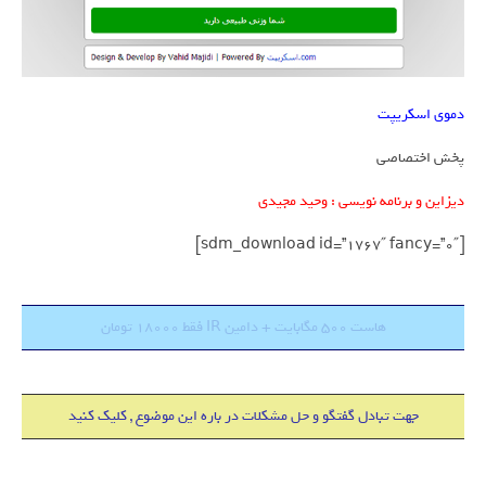
دموی اسکریپت
پخش اختصاصی
دیزاین و برنامه نویسی : وحید مجیدی
[sdm_download id=”1767″ fancy=”0″]
هاست 500 مگابایت + دامین IR فقط 18000 تومان
جهت تبادل گفتگو و حل مشکلات در باره این موضوع , کلیک کنید