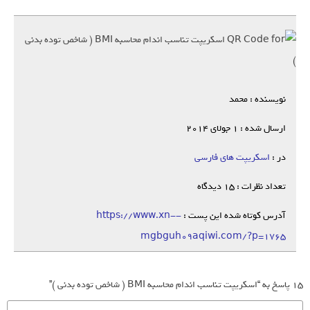
نویسنده : محمد
ارسال شده : 1 جولای 2014
در :
اسکریپت های فارسی
تعداد نظرات : 15 دیدگاه
آدرس کوتاه شده این پست :
https://www.xn--
mgbguh09aqiwi.com/?p=1765
15 پاسخ به “اسکریپت تناسب اندام محاسبه BMI ( شاخص توده بدنی )”