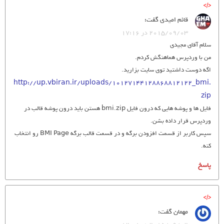
قائم امیدی
گفت:
2015/09/03 در 17:16
سلام آقای مجیدی
من با وردپرس هماهنگش کردم.
اگه دوست داشتید توی سایت بزارید.
http://up.vbiran.ir/uploads/10127144128868812122_bmi.
zip
فایل ها و پوشه هایی که درون فایل bmi.zip هستن باید درون پوشه قالب در
وردپرس قرار داده بشن.
سپس کاربر از قسمت افزودن برگه و در قسمت قالب برگه BMI Page رو انتخاب
کنه.
پاسخ
مهمان
گفت: