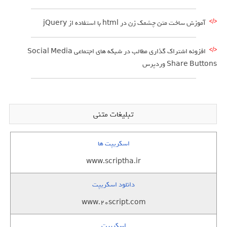
آموزش ساخت متن چشمک زن در html با استفاده از jQuery
افزونه اشتراک گذاری مطالب در شبکه های اجتماعی Social Media
Share Buttons وردپرس
تبلیغات متنی
اسکریپت ها
www.scriptha.ir
دانلود اسکریپت
www.20script.com
اسکریپت