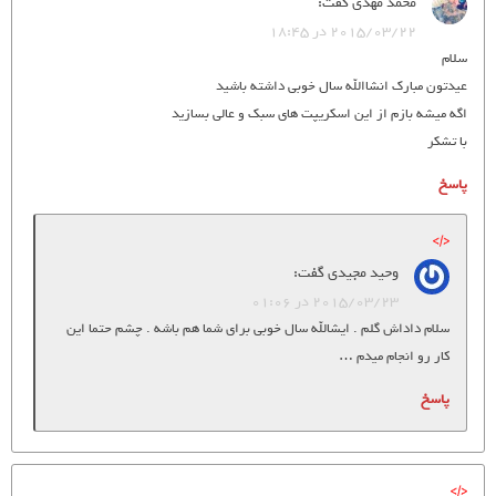
محمد مهدی
گفت:
2015/03/22 در 18:45
سلام
عیدتون مبارک انشاالله سال خوبی داشته باشید
اگه میشه بازم از این اسکریپت های سبک و عالی بسازید
با تشکر
پاسخ
وحید مجیدی
گفت:
2015/03/23 در 01:06
سلام داداش گلم . ایشالله سال خوبی برای شما هم باشه . چشم حتما این
کار رو انجام میدم …
پاسخ