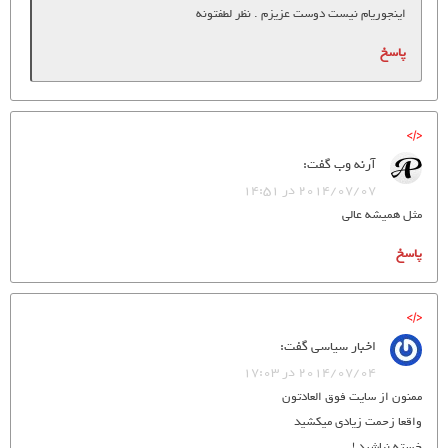
اینجوریام نیست دوست عزیزم . نظر لطفتونه
پاسخ
آرنه وب
گفت:
2014/07/07 در 14:51
مثل همیشه عالی
پاسخ
اخبار سیاسی
گفت:
2014/07/04 در 17:03
ممنون از سایت فوق العادتون
واقعا زحمت زیادی میکشید
خسته نباشید !