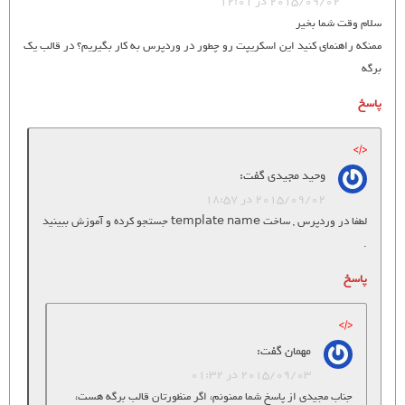
2015/09/02 در 12:01
سلام وقت شما بخیر
ممنکه راهنمای کنید این اسکریپت رو چطور در وردپرس به کار بگیریم؟ در قالب یک
برگه
پاسخ
وحید مجیدی
گفت:
2015/09/02 در 18:57
لطفا در وردپرس , ساخت template name جستجو کرده و آموزش ببینید
.
پاسخ
مهمان
گفت:
2015/09/03 در 01:32
جناب مجیدی از پاسخ شما ممنونم، اگر منظورتان قالب برگه هست،