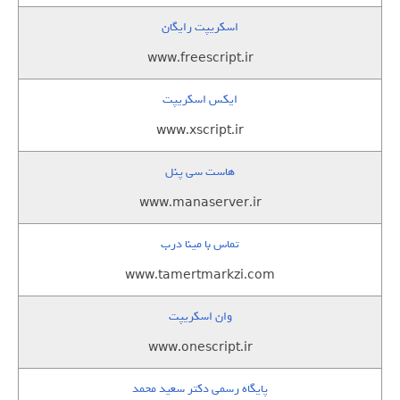
اسکریپت رایگان
www.freescript.ir
ایکس اسکریپت
www.xscript.ir
هاست سی پنل
www.manaserver.ir
تماس با مینا درب
www.tamertmarkzi.com
وان اسکریپت
www.onescript.ir
پایگاه رسمی دکتر سعید محمد