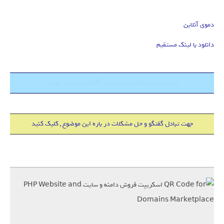
دموی آنلاین
دانلود با لینک مستقیم
هاست 500 مگابایت + دامین IR فقط 18000 تومان
جهت تبادل گفتگو و حل مشکلات در باره این موضوع , کلیک کنید