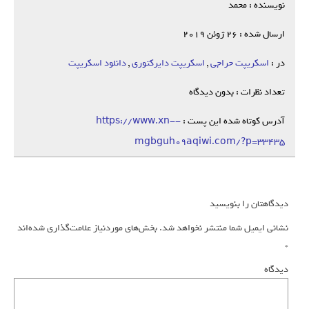
نویسنده : محمد
ارسال شده : 26 ژوئن 2019
در :
اسکریپت حراجی
,
اسکریپت دایرکتوری
,
دانلود اسکریپت
تعداد نظرات : بدون دیدگاه
آدرس کوتاه شده این پست :
https://www.xn--
mgbguh09aqiwi.com/?p=33435
دیدگاهتان را بنویسید
نشانی ایمیل شما منتشر نخواهد شد.
بخش‌های موردنیاز علامت‌گذاری شده‌اند
*
دیدگاه