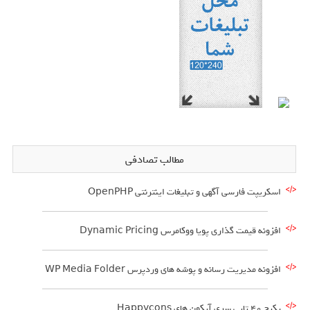
مطالب تصادفی
اسکریپت فارسی آگهی و تبلیغات اینترنتی OpenPHP
افزونه قیمت گذاری پویا ووکامرس Dynamic Pricing
افزونه مدیریت رسانه و پوشه های وردپرس WP Media Folder
پکیج 40 تایی سری آیکون های Happycons