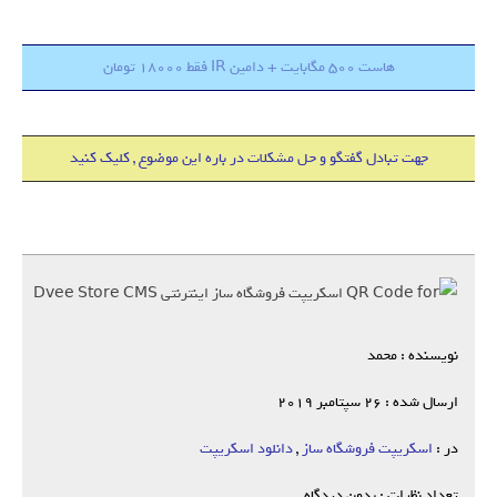
هاست 500 مگابایت + دامین IR فقط 18000 تومان
جهت تبادل گفتگو و حل مشکلات در باره این موضوع , کلیک کنید
نویسنده : محمد
ارسال شده : 26 سپتامبر 2019
در :
اسکریپت فروشگاه ساز
,
دانلود اسکریپت
تعداد نظرات : بدون دیدگاه