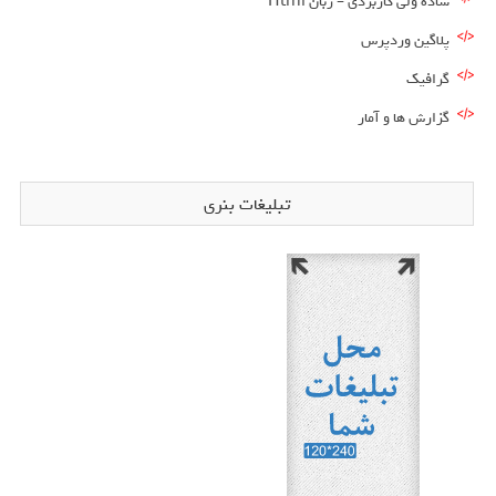
ساده ولی کاربردی – زبان Html
پلاگین وردپرس
گرافیک
گزارش ها و آمار
تبلیغات بنری