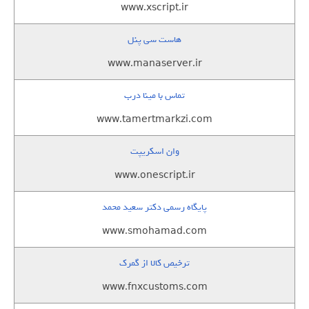
www.xscript.ir
هاست سی پنل
www.manaserver.ir
تماس با مینا درب
www.tamertmarkzi.com
وان اسکریپت
www.onescript.ir
پایگاه رسمی دکتر سعید محمد
www.smohamad.com
ترخیص کالا از گمرک
www.fnxcustoms.com