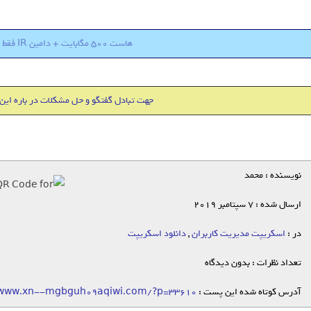
هاست 500 مگابایت + دامین IR فقط 18000 تومان
جهت تبادل گفتگو و حل مشکلات در باره این
نویسنده : محمد
ارسال شده : 7 سپتامبر 2019
در :
اسکریپت مدیریت کاربران
,
دانلود اسکریپت
تعداد نظرات : بدون دیدگاه
آدرس کوتاه شده این پست :
/www.xn--mgbguh09aqiwi.com/?p=33610