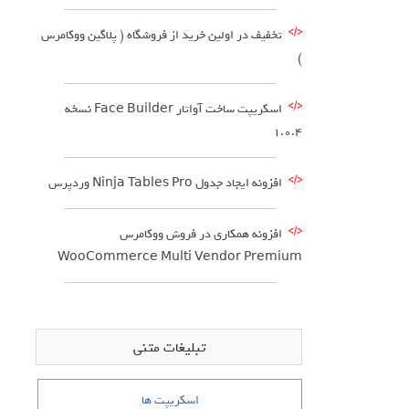
تخفیف در اولین خرید از فروشگاه ( پلاگین ووکامرس
)
اسکریپت ساخت آواتار Face Builder نسخه
1.0.4
افزونه ایجاد جدول Ninja Tables Pro وردپرس
افزونه همکاری در فروش ووکامرس
WooCommerce Multi Vendor Premium
تبلیغات متنی
اسکریپت ها