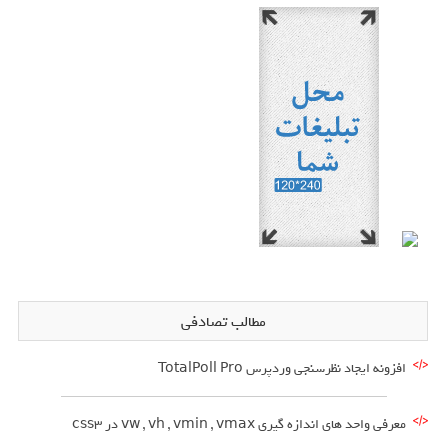
مطالب تصادفی
افزونه ایجاد نظرسنجی وردپرس TotalPoll Pro
معرفی واحد های اندازه گیری vw , vh , vmin , vmax در css3