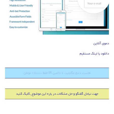
دموی آنلاین
دانلود با لینک مستقیم
هاست 500 مگابایت + دامین IR فقط 18000 تومان
جهت تبادل گفتگو و حل مشکلات در باره این موضوع , کلیک کنید