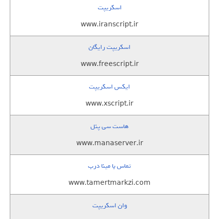
اسکریپت
www.iranscript.ir
اسکریپت رایگان
www.freescript.ir
ایکس اسکریپت
www.xscript.ir
هاست سی پنل
www.manaserver.ir
تماس با مینا درب
www.tamertmarkzi.com
وان اسکریپت