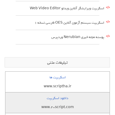
اسکریپت ویرایشگر آنلاین ویدئو Web Video Editor
اسکریپت سیستم آزمون آنلاین OES فارسی نسخه 1
پوسته مجله خبری Nerubian وردپرس
تبلیغات متنی
اسکریپت ها
www.scriptha.ir
دانلود اسکریپت
www.20script.com