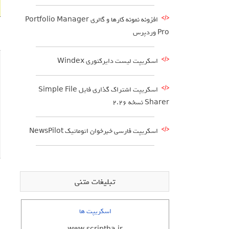
افزونه نمونه کارها و گالری Portfolio Manager
Pro وردپرس
اسکریپت لیست دایرکتوری Windex
اسکریپت اشتراک گذاری فایل Simple File
Sharer نسخه 2.26
اسکریپت فارسی خبرخوان اتوماتیک NewsPilot
تبلیغات متنی
اسکریپت ها