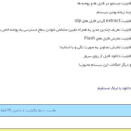
ابلیت جستجو در فایل ها و پوشه ها
ند زبانه بودن سیستم
ابلیت extract کردن فایل های zip!
ابلیت تعریف چندین مدیر به همراه تعیین مشخص نمودن سطح دسترسی به پوشه خاص بر
ابلیت نمایش فایل های Flash
ابلیت نمایش تصاویر به صورت تکی و یا اسلاید!
ابلیت دانلود فایل از روی سرور
 دیگر امکانات این سیستم محبوب!
انلود با لینک مستقیم
هاست 500 مگابایت + دامین IR فقط 18000 تومان