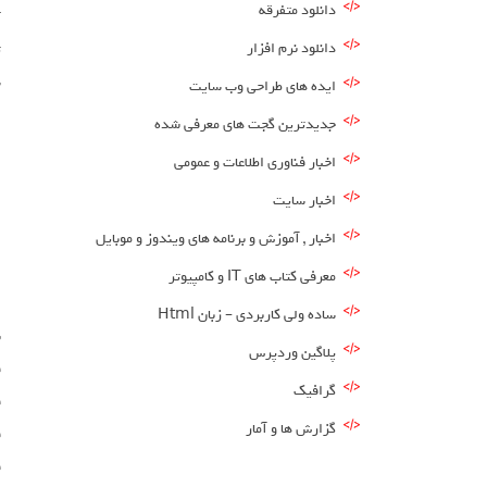
دانلود متفرقه
دانلود نرم افزار
س
ایده های طراحی وب سایت
جدیدترین گجت های معرفی شده
اخبار فناوری اطلاعات و عمومی
اخبار سایت
اخبار , آموزش و برنامه های ویندوز و موبایل
معرفی کتاب های IT و کامپیوتر
ساده ولی کاربردی – زبان Html
ن
پلاگین وردپرس
ق
گرافیک
ق
گزارش ها و آمار
ق
ق