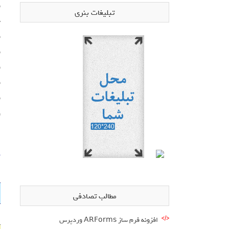
ق
تبلیغات بنری
چ
ق
ق
ق
ق
ق
و
د
مطالب تصادفی
افزونه فرم ساز ARForms وردپرس