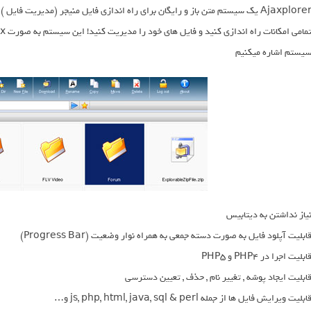
Ajaxplorer یک سیستم متن باز و رایگان برای راه اندازی فایل منیجر (مدیریت فای
یستم اشاره میکنیم
یاز نداشتن به دیتابیس
ابلیت آپلود فایل به صورت دسته جمعی به همراه نوار وضعیت (Progress Bar)
ابلیت اجرا در PHP4 و PHP5
ابلیت ایجاد پوشه , تغییر نام , حذف , تعیین دسترسی
ابلیت ویرایش فایل ها از جمله js, php, html, java, sql & perl و…