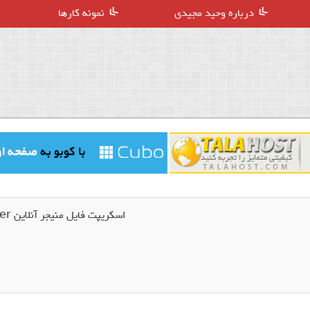
درباره وحید مجیدی
نمونه کارها
اسکریپت فایل منیجر آنلاین Ajaxplorer