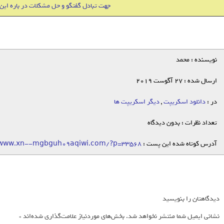
جهت تبادل گفتگو و حل مشکلات در باره این
نویسنده : محمد
ارسال شده : 27 آگوست 2019
در :
دانلود اسکریپت
,
دیگر اسکریپت ها
تعداد نظرات : بدون دیدگاه
آدرس کوتاه شده این پست :
/www.xn--mgbguh09aqiwi.com/?p=33568
دیدگاهتان را بنویسید
نشانی ایمیل شما منتشر نخواهد شد.
بخش‌های موردنیاز علامت‌گذاری شده‌اند
*