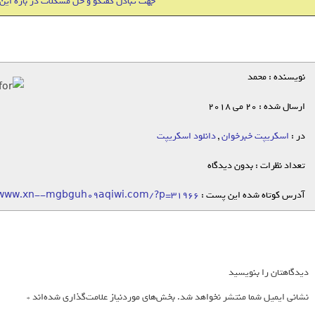
جهت تبادل گفتگو و حل مشکلات در باره این
نویسنده : محمد
ارسال شده : 20 می 2018
در :
اسکریپت خبرخوان
,
دانلود اسکریپت
تعداد نظرات : بدون دیدگاه
آدرس کوتاه شده این پست :
/www.xn--mgbguh09aqiwi.com/?p=31966
دیدگاهتان را بنویسید
نشانی ایمیل شما منتشر نخواهد شد.
بخش‌های موردنیاز علامت‌گذاری شده‌اند
*