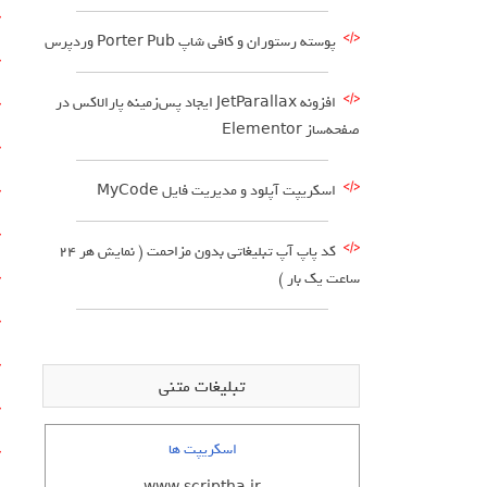
پوسته رستوران و کافی شاپ Porter Pub وردپرس
افزونه JetParallax ایجاد پس‌زمینه پارالاکس در
صفحه‌ساز Elementor
اسکریپت آپلود و مدیریت فایل MyCode
کد پاپ آپ تبلیغاتی بدون مزاحمت ( نمایش هر 24
ساعت یک بار )
تبلیغات متنی
اسکریپت ها