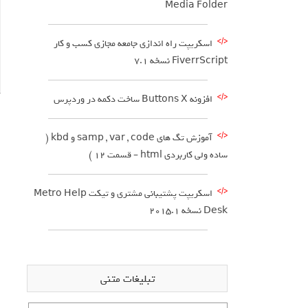
Media Folder
اسکریپت راه اندازی جامعه مجازی کسب و کار
FiverrScript نسخه 7.1
افزونه Buttons X ساخت دکمه در وردپرس
آموزش تگ های samp , var , code و kbd (
ساده ولی کاربردی html – قسمت 12 )
اسکریپت پشتیبانی مشتری و تیکت Metro Help
Desk نسخه ۲۰۱۵.۱
تبلیغات متنی