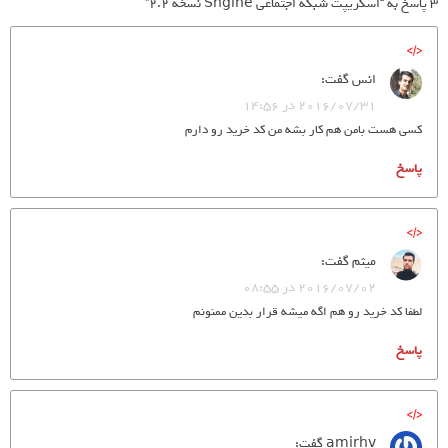
3 پاسخ به “اسکریپت شبکه اجتماعی Sngine نسخه 2.2”
انس
گفت:
2016/07/31 در 14:56
کسی هست بامن هم کار بشه من کد خرید رو دارم
پاسخ
میثم
گفت:
2016/07/02 در 08:55
لطفا کد خرید رو هم اگه میشه قرار بدین ممنونم
پاسخ
amirhv
گفت: