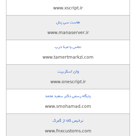
www.xscript.ir
هاست سی پنل
www.manaserver.ir
تماس با مینا درب
www.tamertmarkzi.com
وان اسکریپت
www.onescript.ir
پایگاه رسمی دکتر سعید محمد
www.smohamad.com
ترخیص کالا از گمرک
www.fnxcustoms.com