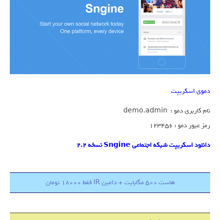
دموی اسکریپت
نام کاربری دمو : demo.admin
رمز عبور دمو : 123456
دانلود اسکریپت شبکه اجتماعی Sngine نسخه 2.2
هاست 500 مگابایت + دامین IR فقط 18000 تومان