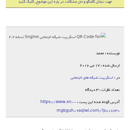
جهت تبادل گفتگو و حل مشکلات در باره این موضوع , کلیک کنید
نویسنده : محمد
ارسال شده : 17 می 2016
در :
اسکریپت شبکه های اجتماعی
تعداد نظرات : 3 دیدگاه
آدرس کوتاه شده این پست :
https://www.xn--
mgbguh09aqiwi.com/?p=18730