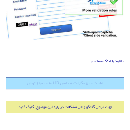
دانلود با لینک مستقیم
هاست 500 مگابایت + دامین IR فقط 18000 تومان
جهت تبادل گفتگو و حل مشکلات در باره این موضوع , کلیک کنید