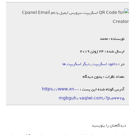
نویسنده : محمد
ارسال شده : 24 ژوئن 2019
در :
دانلود اسکریپت
,
دیگر اسکریپت ها
تعداد نظرات : بدون دیدگاه
آدرس کوتاه شده این پست :
https://www.xn--
mgbguh09aqiwi.com/?p=33425
دیدگاهتان را بنویسید