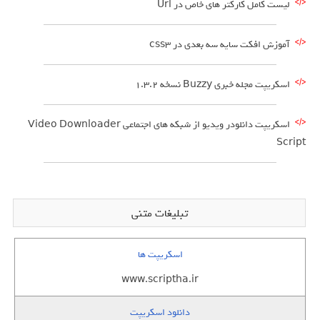
لیست کامل کارکتر های خاص در Url
آموزش افکت سایه سه بعدی در css3
اسکریپت مجله خبری Buzzy نسخه 1.3.2
اسکریپت دانلودر ویدیو از شبکه های اجتماعی Video Downloader
Script
تبلیغات متنی
اسکریپت ها
www.scriptha.ir
دانلود اسکریپت